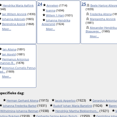
24
25
Hendrika Maria Aaftink
Anneken
(1714)
Beele Hartog Allesr
1948)
(1839)
Joanna
(1694)
Jan Willem Annink
(1830)
Frederika Altena
(18
Willem 't Hart
(1931)
Johanna Asbroek
(1865)
Margaretha Annink
Johanna Hendrika
(1881)
Berendina Assink
(1868)
Ankersmit
(1924)
Alexander Hendriku
Meer...
Meer...
Blaauwge...
(1980)
Meer...
Jan Altena
(1891)
Jan Asveld
(1881)
Hermanus Antonius
ohannes B...
(1878)
Antonius Cornelis Petrus
ad...
(1909)
Meer...
pecifieke dag:
(1915)
(1923)
Herman Gerhard Altena
Jacob Apperloo
Gerardus Antoniu
(1931)
(1924)
Johanna Frederika Barkel
Rudolf Johan Maria Bartelink
Baren
(1938)
(1921)
Wilhelmina Johanna Betman
Hendrikje Martha Blekkenhors...
M
(1918)
(1950)
endina Bokdam
Gerharda Gezina Agnes Bolsch...
Gerritdina Joh