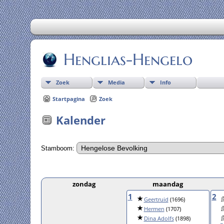
Henglias-Hengelo
Zoek
Media
Info
Startpagina
Zoek
Kalender
Stamboom:
zondag
maandag
1
2
Geertruid
(1696)
Hermen
(1707)
Dina Adolfs
(1898)