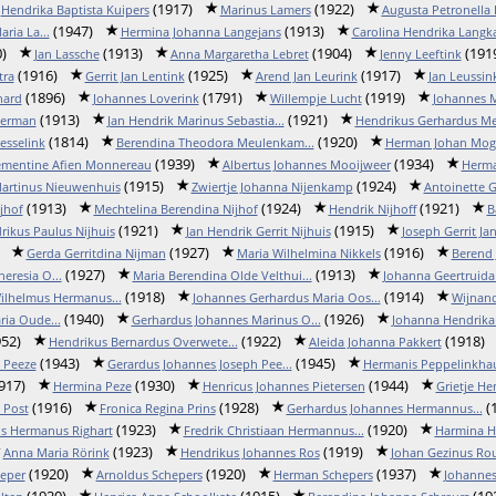
(1917)
(1922)
Hendrika Baptista Kuipers
Marinus Lamers
Augusta Petronella R
(1947)
(1913)
ria La...
Hermina Johanna Langejans
Carolina Hendrika Lang
)
(1913)
(1904)
(191
Jan Lassche
Anna Margaretha Lebret
Jenny Leeftink
(1916)
(1925)
(1917)
tra
Gerrit Jan Lentink
Arend Jan Leurink
Jan Leussin
(1896)
(1791)
(1919)
nard
Johannes Loverink
Willempje Lucht
Johannes 
(1913)
(1921)
terman
Jan Hendrik Marinus Sebastia...
Hendrikus Gerhardus Meij
(1814)
(1920)
esselink
Berendina Theodora Meulenkam...
Herman Johan Mo
(1939)
(1934)
ementine Afien Monnereau
Albertus Johannes Mooijweer
Herma
(1915)
(1924)
Martinus Nieuwenhuis
Zwiertje Johanna Nijenkamp
Antoinette G
(1913)
(1924)
(1921)
jhof
Mechtelina Berendina Nijhof
Hendrik Nijhoff
B
(1921)
(1915)
rikus Paulus Nijhuis
Jan Hendrik Gerrit Nijhuis
Joseph Gerrit Jan
(1927)
(1916)
Gerda Gerritdina Nijman
Maria Wilhelmina Nikkels
Berend 
(1927)
(1913)
eresia O...
Maria Berendina Olde Velthui...
Johanna Geertruida 
(1918)
(1914)
ilhelmus Hermanus...
Johannes Gerhardus Maria Oos...
Wijnan
(1940)
(1926)
ia Oude...
Gerhardus Johannes Marinus O...
Johanna Hendrika 
52)
(1922)
(1918)
Hendrikus Bernardus Overwete...
Aleida Johanna Pakkert
(1943)
(1945)
 Peeze
Gerardus Johannes Joseph Pee...
Hermanis Peppelinkha
917)
(1930)
(1944)
Hermina Peze
Henricus Johannes Pietersen
Grietje He
(1916)
(1928)
(
 Post
Fronica Regina Prins
Gerhardus Johannes Hermannus...
(1923)
(1920)
s Hermanus Righart
Fredrik Christiaan Hermannus...
Harmina H
(1923)
(1919)
Anna Maria Rörink
Hendrikus Johannes Ros
Johan Gezinus R
(1920)
(1920)
(1937)
eper
Arnoldus Schepers
Herman Schepers
Johannes
(1920)
(1915)
(19