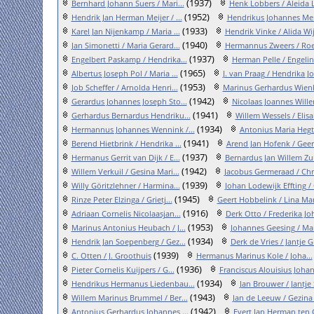
(1937)
Bernhard Johann Suers / Mari...
Henk Lobbers / Aleida L
(1952)
Hendrik Jan Herman Meijer / ...
Hendrikus Johannes Ment
(1933)
Karel Jan Nijenkamp / Maria ...
Hendrik Vinke / Alida Wij
(1940)
Jan Simonetti / Maria Gerard...
Hermannus Zweers / Roel
(1937)
Engelbert Paskamp / Hendrika...
Herman Pelle / Engelin
(1965)
Albertus Joseph Pol / Maria ...
J. van Praag / Hendrika Jo
(1953)
Job Scheffer / Arnolda Henri...
Marinus Gerhardus Wienk
(1942)
Gerardus Johannes Joseph Sto...
Nicolaas Joannes Willers
(1941)
Gerhardus Bernardus Hendriku...
Willem Wessels / Elisa
(1934)
Hermannus Johannes Wennink /...
Antonius Maria Hegte
(1941)
Berend Hietbrink / Hendrika ...
Arend Jan Hofenk / Geert
(1937)
Hermanus Gerrit van Dijk / E...
Bernardus Jan Willem Zuri
(1942)
Willem Verkuil / Gesina Mari...
Jacobus Germeraad / Chris
(1939)
Willy Göritzlehner / Harmina...
Johan Lodewijk Effting / 
(1945)
Rinze Peter Elzinga / Grietj...
Geert Hobbelink / Lina Mar
(1916)
Adriaan Cornelis Nicolaasjan...
Derk Otto / Frederika Jo
(1953)
Marinus Antonius Heubach / J...
Johannes Geesing / Mari
(1934)
Hendrik Jan Soepenberg / Gez...
Derk de Vries / Jantje G
(1939)
C. Otten / J. Groothuis
Hermanus Marinus Kole / Joha...
(1936)
Pieter Cornelis Kuijpers / G...
Franciscus Alouisius Johan
(1934)
Hendrikus Hermanus Liedenbau...
Jan Brouwer / Jantje
(1943)
Willem Marinus Brummel / Ber...
Jan de Leeuw / Gezina 
(1942)
Antonius Gerhardus Johannes ...
Evert Jan Herman ten Ca