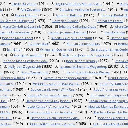
21)
(1914)
(1941)
Frederika Winter
Reginus Arnoldus Adrianus Wi...
Hans
(1917)
(1914)
(1914)
is
Arie Zeggelink
Christiaan Anthonie Zoetewei...
An
1979)
(1978)
(1969)
Hendrik Beuzel
Abraham Bokhove
Herman Rudolf Bo
(1973)
(1991)
(1
us Gerhardus Bruggink
Gerregien Cieraad
Jan Willem Eertink
(1965)
(1964)
Maria Gerritdina Geerdink
Johanna Catharina Grave
Johan Gr
(1718)
(1994)
(
tharina Hoedemaker
Hendrikje Janna Hoefman
Eva Hollander
(1992)
(1964)
Johanna Maria Knoef
Albertus Aloijsius Koershuis
Herman Kos
(1964)
(1968)
(1979)
Lansink
L.C. Leemkuil
Herman Cornelis Leurs
Herma
(1963)
(1970)
Jan Nijhof
Willem Jan Oosterholt
Gerardus Johannes Oude A
976)
(1964)
(1972)
Geertje Mena Ruben
Willemina Johanna Scheggetma...
(2013)
(1967)
Johanna Maria Cecilia ter Mo...
John Delbert Trembly
Maria va
)
(1990)
(2010)
Nelly von Ziegenweidt
Johanna Wilhelmina Wagendorp
G
(1972)
(1969)
(1964)
..
Koop Westerbrink
Hendrik Jan Philippus Wevers
(1965)
(1949)
Marinus Wilmink
Gerardus Vennegoor / Jozefin...
Gerrit Hardiek
(1942)
(1934)
arman /...
Hendrikus Albertus Haasewink...
Johannes Franciscus
(1949)
(1942)
ph te...
Douwe Landkroon / Willy Reef
Rudolf Johannes Antoni
(1937)
(1929)
 Pie...
Jacques Marie Isaäc Reitsma ...
Hermanus van Sluijters / 
(1934)
(1942)
 Be...
Harmen van der Sluis / Johan...
Johan Cornelis Jongerdijk / 
(1951)
(1942)
perman
Jacob Kamst / J.A. van der V...
Albertus Marinus Karmerood
(1939)
(1942)
d / M...
Gerhardus Abraham te Kiefte ...
Diederik Bernardus Kissi
(1942)
(1938)
hus K...
Hermannus Klein Horsman / An...
Johannes Albertus Kle
(1949)
(1963)
sink /...
Johan Willem Kolthof / Ans L...
Gerrit Jan Lansink / Chris