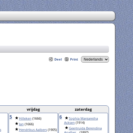
Deel
Print
vrijdag
zaterdag
5
6
Hilleken
(1666)
Sophia Margaretha
Acksen
(1914)
Jan
(1666)
Geertruida Berendina
s
Hendrikus Aalbers
(1905)
Analber...
(1897)