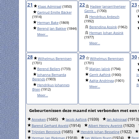
21
22
23
Klaas Admiraal
(1850)
Hadger Jansen\hertger
Gerrit...
(1700)
(
Gertrud Emille Bäcker
(1914)
Hendrikus Ardesch
(1992)
Herman Bake
(1869)
Berendina Assink
(1962)
Berend Jan Bakker
(1844)
Herman Johan Assink
Meer...
(1977)
Meer...
28
29
30
Wilhelmus Berentsen
Wilhelmus Berentsen
(1701)
(1701)
Berend Bellers
(1733)
Matjen Jalink
(1794)
Johanna Bernarda
Gerrit Aaftink
(1900)
J
Berends
(1903)
Aaltje Andringa
(1901)
Hendrikus Johannes
B
Meer...
Bijen
(1912)
Meer...
Gebeurtenissen deze maand niet verbonden met een s
(1685)
(1939)
(1913)
Anneken
Jacob Aaftink
Jan Admiraal
(1914)
(1920)
Barend Gerhard Asveld
Albert Henny Averink
(1685)
(1922)
Trijntien Benninck
Hendrik Johan Besseling
(1918)
(1924)
Herman Jan Blekman
Jan Willem Boers
Ber