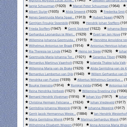
Alphons Aloysius Lucas Schle...
Geesken Gerharda Scho
(1920)
(1964)
Jantje Schuurman
Marcel Peter Schuurman
(1935)
(1920)
(
Albert Sluijer
Alida Smeenk
Frederika Smit
(1913)
(1927)
Agnes Geertruida Maria Spaai...
Hubert Spaan
(1939)
(191
Gerritjen Froukje Steenblik
Hendrik Johan Steffens
(1947)
(1922)
Frieda Stoffers
Gerrit Stokreef
Johanna Bere
(1929)
(19
Gerhardus Leonardus te Wieri...
Evert Jan ten Hove
(1915)
Willemina Johanna Geertruida...
Henriëtte Arnoldine ten 
(1914)
Wilhelmus Antonius ter Braak
Antonius Henricus Johann
(1942)
(1929)
Ria Theresia ter Linde
Heino ter Stege
Johan
(1921)
(1920)
Geertruida Maria Johanna Ter...
Gerardus Tiben
(1923)
Bernardus Martinus Vaanholt
Jolanda Thalea Julia Valk
(1929)
Willemina Maria van de Brake
Alida Gerritdina van de Ku
(1940)
Bernardus Lambertus van Dijk
Willem Gerhardus van D
(1939)
(1
Hendrika van Putten
Albertus Wilhelmus Gerardus ...
(1914)
(1954)
Boukje Veenstra
Romkje Velda
Antonius Jo
(1921)
(1906
Reina Hendrika Verbeek
Willemina Engelina Vije
(1916)
(1917)
Bernard Hendrik Vlogtman
Johan Vos
Joha
(1924)
(1917)
Christina Hermain Feliciana ...
Johan Vredeveld
(1913)
(1917)
Gerritdina Johanna Weegink
Johanna Weegink
(1884)
Gerrit Jacob Hermannus Weste...
Jan Hendrik Westerhof
(1915)
(191
Maria Gerritdina Wienk
Marinus Gerhardus Wienk
(1931)
Wilhelmina Elisabeth Wiggers
Anna Antonia Maria Wijd