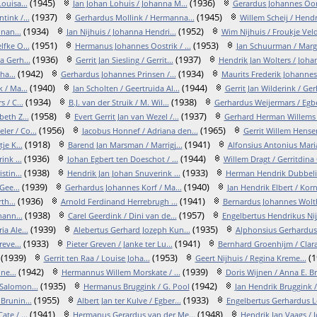
(1945)
(1936)
ouisa...
Jan Johan Lohuis / Johanna M...
Gerardus Johannes Oon
(1937)
(1945)
ink /...
Gerhardus Mollink / Hermanna...
Willem Scheij / Hendr
(1934)
(1952)
nan...
Jan Nijhuis / Johanna Hendri...
Wim Nijhuis / Froukje Veld
(1951)
(1953)
fke O...
Hermanus Johannes Oostrik / ...
Jan Schuurman / Marg
(1936)
(1937)
a Gerh...
Gerrit Jan Siesling / Gerrit...
Hendrik Jan Wolters / Johan
(1942)
(1934)
ha...
Gerhardus Johannes Prinsen /...
Maurits Frederik Johannes 
(1940)
(1944)
 / Ma...
Jan Scholten / Geertruida Al...
Gerrit Jan Wilderink / Ger
(1934)
(1938)
 / C...
B.J. van der Struik / M. Wil...
Gerhardus Weijermars / Egbe
(1958)
(1937)
beth Z...
Evert Gerrit Jan van Wezel /...
Gerhard Herman Willems / 
(1956)
(1965)
ler / Co...
Jacobus Honnef / Adriana den...
Gerrit Willem Hensen
(1918)
(1941)
je K...
Barend Jan Marsman / Marrigj...
Alfonsius Antonius Maria
(1936)
(1944)
nk ...
Johan Egbert ten Doeschot / ...
Willem Dragt / Gerritdina G
(1938)
(1933)
tin...
Hendrik Jan Johan Snuverink ...
Herman Hendrik Dubbelin
(1939)
(1940)
Gee...
Gerhardus Johannes Korf / Ma...
Jan Hendrik Elbert / Korne
(1936)
(1941)
th...
Arnold Ferdinand Herrebrugh ...
Bernardus Johannes Wolthu
(1938)
(1957)
hann...
Carel Geerdink / Dini van de...
Engelbertus Hendrikus Nijh
(1939)
(1935)
a Ale...
Alebertus Gerhard Jozeph Kun...
Alphonsius Gerhardus 
(1933)
(1941)
reve...
Pieter Greven / Janke ter Lu...
Bernhard Groenhijm / Clara 
(1939)
(1953)
(1
Gerrit ten Raa / Louise Joha...
Geert Nijhuis / Regina Kreme...
(1942)
(1939)
ne...
Hermannus Willem Morskate / ...
Doris Wijnen / Anna E. B
(1935)
(1942)
 Salomon...
Hermanus Bruggink / G. Pool
Jan Hendrik Bruggink / 
(1955)
(1933)
Brunin...
Albert Jan ter Kulve / Egber...
Engelbertus Gerhardus Le
(1941)
(1948)
te / ...
Hermanus Gerardus van der Me...
Hendrik Jan Vaags / J