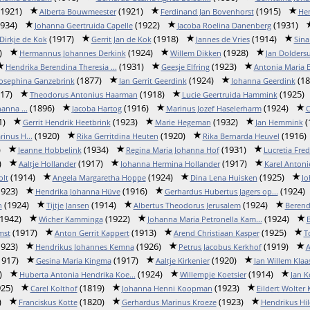
1921)
(1921)
(1915)
Alberta Bouwmeester
Ferdinand Jan Bovenhorst
He
934)
(1922)
(1931)
Johanna Geertruida Capelle
Jacoba Roelina Danenberg
(1917)
(1918)
(1914)
Dirkje de Kok
Gerrit Jan de Kok
Jannes de Vries
Sina
)
(1924)
(1928)
Hermannus Johannes Derkink
Willem Dikken
Jan Dolders
(1931)
(1923)
Hendrika Berendina Theresia ...
Geesje Elfring
Antonia Maria E
(1877)
(1924)
(18
Josephina Ganzebrink
Jan Gerrit Geerdink
Johanna Geerdink
17)
(1918)
(1925)
Theodorus Antonius Haarman
Lucie Geertruida Hammink
(1896)
(1916)
(1924)
anna ...
Jacoba Hartog
Marinus Jozef Haselerharm
C
1)
(1923)
(1932)
(
Gerrit Hendrik Heetbrink
Marie Hegeman
Jan Hemmink
(1920)
(1920)
(1916)
inus H...
Rika Gerritdina Heuten
Rika Bernarda Heuvel
)
(1934)
(1931)
Jeanne Hobbelink
Regina Maria Johanna Hof
Lucretia Fre
)
(1917)
(1917)
Aaltje Hollander
Johanna Hermina Hollander
Karel Antoni
(1914)
(1924)
(1925)
olt
Angela Margaretha Hoppe
Dina Lena Huisken
Jo
923)
(1916)
(1924)
Hendrika Johanna Hüve
Gerhardus Hubertus Jagers op...
(1924)
(1914)
(1924)
n
Tijtje Jansen
Albertus Theodorus Jerusalem
Berend
1942)
(1922)
(1924)
Wicher Kamminga
Johanna Maria Petronella Kam...
(1917)
(1913)
(1925)
mst
Anton Gerrit Kappert
Arend Christiaan Kasper
T
923)
(1926)
(1919)
Hendrikus Johannes Kemna
Petrus Jacobus Kerkhof
A
1917)
(1917)
(1920)
Gesina Maria Kingma
Aaltje Kirkenier
Jan Willem Klaa
)
(1924)
(1914)
Huberta Antonia Hendrika Koe...
Willempje Koetsier
Jan K
25)
(1819)
(1923)
Carel Kolthof
Johanna Henni Koopman
Eildert Wolter 
)
(1820)
(1923)
Franciskus Kotte
Gerhardus Marinus Kroeze
Hendrikus Hil