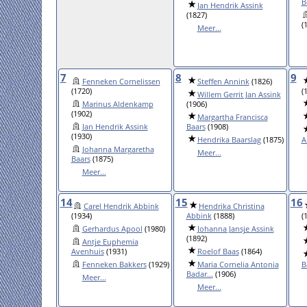
B
Jan Hendrik Assink
(1827)
(
Meer...
7
8
9
Fenneken Cornelissen
Steffen Annink
(1826)
(1720)
(
Willem Gerrit Jan Assink
Marinus Aldenkamp
(1906)
(1902)
Margartha Francisca
Jan Hendrik Assink
Baars
(1908)
(1930)
Hendrika Baarslag
(1875)
A
Johanna Margaretha
Meer...
Baars
(1875)
Meer...
14
15
16
Carel Hendrik Abbink
Hendrika Christina
(1934)
Abbink
(1888)
(
Gerhardus Apool
(1980)
Johanna Jansje Assink
(1892)
Antje Euphemia
Avenhuis
(1931)
Roelof Baas
(1864)
Fenneken Bakkers
(1929)
Maria Cornelia Antonia
B
Badar...
(1906)
Meer...
Meer...