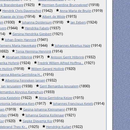
(1925)
(1918)
nk Brandenbarg
Hermien Everdine Brunnekreef
(1942)
(1919)
Hendrik Chris Davenschot
Anna Maria de Bruijn
(1914)
(1915)
 Klaasje de Vries
Albert de Wilde
(1930)
(1918)
(1924)
um
Johanna Doldersum
Jan Egbers
(1944)
(1937)
vers
Hendrika Fabels
14)
(1921)
Gersina Hendrika Giesbert
(1941)
Johan Erwin Hannink
(1944)
(1914)
lemens Maria Haverkate
Johannes Albertus Haze
1692)
(1914)
Tonia Hermina Hennink
(1917)
(1932)
Abraham Hilbrink
Antoon Gerrit Hilbrink
(1924)
(1921)
derika Hofenk
Fredrik Willem Alfred Hoffma...
(1918)
(1920)
e Hollink
Willem Gerard Hollink
(1916)
hanna Alberta Gerritdina H...
(1932)
Albertina Fenneken Jansen
(1938)
(1890)
 Jan Jerusalem
Gerri Bernardus Jerusalem
(1933)
Bernardus Aloysius Kamphuis
(1922)
(1915)
onia Kastelein
Anna Gerritdina Keizer
(1917)
(1914)
ntonia Sebastiana Kers
Johannes Franciscus Ketels
(1919)
(1913)
sen
Gesina Johanna Kleinsmann
(1943)
(1921)
ollen
Johanna Gezina Kollenaar
(1920)
(1916)
Kor
Gepke Dievertje Kor
(1925)
(1922)
debrand Theo Kr...
Hendrikje Kuilart