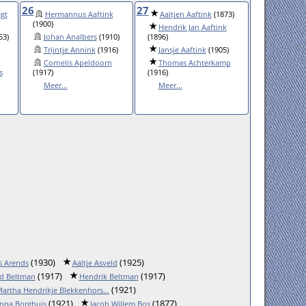
26
27
egt
Hermannus Aaftink
Aaltjen Aaftink
(1873)
(1900)
Hendrik Jan Aaftink
53)
Johan Analbers
(1910)
(1896)
Trijntje Annink
(1916)
Jansje Aaftink
(1905)
Cornelis Apeldoorn
Thomas Achterkamp
s
(1917)
(1916)
Meer...
Meer...
(1930)
(1925)
s Arends
Aaltje Asveld
(1917)
(1917)
d Beltman
Hendrik Beltman
(1921)
artha Hendrikje Blekkenhors...
(1921)
(1877)
anna Borghuis
Jacob Willem Bos