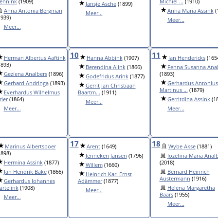
ennink
(1909)
Michiel ...
(1910)
Jansje Asche
(1899)
Anna Antonia Bergman
Anna Maria Assink
(
Meer...
1939)
Meer...
Meer...
10
11
Herman Albertus Aaftink
Hanna Abbink
(1907)
Jan Hendericks
(165
1893)
Berendina Alink
(1866)
Fenna Susanna Anal
Geziena Analbers
(1896)
(1893)
Godefridus Arink
(1877)
Gerhard Andringa
(1893)
Gerhardus Antonius
Gerrit Jan Christiaan
Martinus ...
(1879)
Everhardus Wilhelmus
Baartm...
(1911)
rler
(1864)
Gerritdina Assink
(18
Meer...
Meer...
Meer...
17
18
Marinus Albertsboer
Arent
(1649)
Wybe Akse
(1881)
1898)
Jenneken Jansen
(1796)
Jozefina Maria Anal
Hermina Assink
(1877)
(2018)
Willem
(1660)
Jan Hendrik Bake
(1866)
Bernard Heinrich
Heinrich Karl Ernst
Austermann
(1916)
Gerhardus Johannes
Adämmer
(1877)
artelink
(1908)
Helena Margaretha
Meer...
Baars
(1955)
Meer...
Meer...