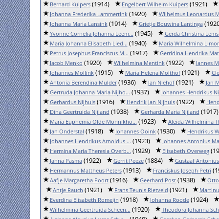
(1914)
(1921)
Bernard Kuipers
Engelbert Wilhelm Kuipers
(1920)
Johanna Frederika Lammertink
Wilhelmus Leonardus Ma
(1914)
(1920
Johanna Maria Lansink
Grietje Bouwina Lantinga
(1945)
Yvonne Cornelia Johanna Leem...
Gerda Christina Lems
(1940)
Maria Johanna Elisabeth Lied...
Maria Wilhelmina Limo
(1917)
Petrus Josephus Franciscus M...
Gerridina Hendrika Ma
(1920)
(1922)
Jacob Menko
Wilhelmina Mentink
Jannes M
(1915)
(1921)
Johannes Mollink
Maria Helena Molthof
Cl
(1936)
(1921)
Antonia Berendina Mulder
Jan Niehof
Jan 
(1937)
Gertruda Johanna Maria Nijho...
Johannes Hendrikus Ni
(1916)
(1922)
Gerhardus Nijhuis
Hendrik Jan Nijhuis
Hend
(1938)
(1917)
Dina Geertruida Nijland
Gerharda Maria Nijland
(1923)
Maria Euphemia Olde Monnikho...
Aleida Wilhelmina Th
(1918)
(1930)
Jan Onderstal
Johannes Ooink
Hendrikus W
(1923)
Johannes Hendrikus Arnoldus ...
Johannes Antonius Mar
(1929)
(19
Hermina Maria Theresia Overb...
Elisabeth Overweg
(1922)
(1884)
Janna Pasma
Gerrit Peeze
Gustaaf Antonius
(1913)
(1
Hermannus Mattheus Peters
Franciskus Joseph Petri
(1916)
(1938)
Aafje Margaretha Poort
Geerhard Post
Otto
(1921)
(1921)
Antje Rauch
Frans Teunis Rietveld
Martinu
(1918)
(1924)
Everdina Elisabeth Romeijn
Johanna Roode
(1920)
Wilhelmina Geertruida Scheen...
Theodora Johanna Sch
(1940)