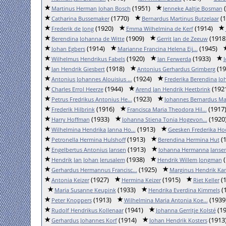
(1951)
(
Martinus Herman Johan Bosch
Jenneke Aaltje Bosman
(1770)
(1
Catharina Bussemaker
Bernardus Martinus Butzelaar
(1920)
(1914)
Frederik de Jong
Emma Wilhelmina de Kerf
(1909)
(1918
Berendina Johanna de Witte
Gerrit Jan de Zeeuw
(1914)
(1945)
Johan Egbers
Marianne Francina Helena Eij...
(1920)
(1933)
Wilhelmus Hendrikus Fabels
Jan Ferwerda
(1918)
(19
Jan Hendrik Giesbert
Antonius Gerhardus Grimberg
(1924)
Antonius Johannes Alouisius ...
Frederika Berendina Joh
(1944)
(192
Charles Errol Heerze
Arend Jan Hendrik Heetbrink
(1923)
Petrus Fredrikus Antonius He...
Johannes Bernardus Mar
(1916)
(1917
Frederik Hilbrink
Francisca Maria Theodora Hil...
(1933)
(1920
Harry Hoffman
Johanna Stiena Tonia Hogevon...
(1913)
Wilhelmina Hendrika Janna Ho...
Geesken Frederika Ho
(1913)
(1
Petronella Hermina Hulshoff
Berendina Hermina Hut
(1913)
Engelbertus Antonius Jansen
Johanna Hermanna Janse
(1938)
(
Hendrik Jan Johan Jerusalem
Hendrik Willem Jongman
(1925)
Gerhardus Hermannus Francisc...
Marginus Hendrik Ka
(1927)
(1915)
(1
Antonia Keizer
Hermina Keizer
Riet Keller
(1933)
(
Maria Susanne Keupink
Hendrika Everdina Kimmels
(1913)
(1939
Peter Knoppers
Wilhelmina Maria Antonia Koe...
(1941)
(19
Rudolf Hendrikus Kollenaar
Johanna Gerritje Kolsté
(1914)
(1913
Gerhardus Johannes Korf
Johan Hendrik Kosters