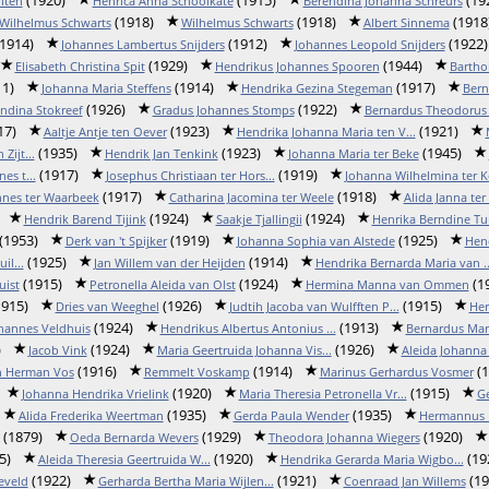
lten
Henrica Anna Schoolkate
Berendina Johanna Schreurs
(1918)
(1918)
(1918
Wilhelmus Schwarts
Wilhelmus Schwarts
Albert Sinnema
1914)
(1912)
(1922)
Johannes Lambertus Snijders
Johannes Leopold Snijders
(1929)
(1944)
Elisabeth Christina Spit
Hendrikus Johannes Spooren
Bartho
1)
(1914)
(1917)
Johanna Maria Steffens
Hendrika Gezina Stegeman
Bern
(1926)
(1922)
ndina Stokreef
Gradus Johannes Stomps
Bernardus Theodorus 
17)
(1923)
(1921)
Aaltje Antje ten Oever
Hendrika Johanna Maria ten V...
(1935)
(1923)
(1945)
Zijt...
Hendrik Jan Tenkink
Johanna Maria ter Beke
(1917)
(1919)
es t...
Josephus Christiaan ter Hors...
Johanna Wilhelmina ter K
(1917)
(1918)
nes ter Waarbeek
Catharina Jacomina ter Weele
Alida Janna ter
(1924)
(1924)
Hendrik Barend Tijink
Saakje Tjallingii
Henrika Berndine Tu
(1953)
(1919)
(1925)
Derk van 't Spijker
Johanna Sophia van Alstede
Hend
(1925)
(1914)
il...
Jan Willem van der Heijden
Hendrika Bernarda Maria van ..
(1915)
(1924)
(1
uist
Petronella Aleida van Olst
Hermina Manna van Ommen
915)
(1926)
(1915)
Dries van Weeghel
Judtih Jacoba van Wulfften P...
Her
(1924)
(1913)
hannes Veldhuis
Hendrikus Albertus Antonius ...
Bernardus Mar
)
(1924)
(1926)
Jacob Vink
Maria Geertruida Johanna Vis...
Aleida Johanna F
(1916)
(1914)
(1
n Herman Vos
Remmelt Voskamp
Marinus Gerhardus Vosmer
(1920)
(1915)
Johanna Hendrika Vrielink
Maria Theresia Petronella Vr...
Ge
(1935)
(1935)
Alida Frederika Weertman
Gerda Paula Wender
Hermannus 
(1879)
(1929)
(1920)
Oeda Bernarda Wevers
Theodora Johanna Wiegers
5)
(1920)
(19
Aleida Theresia Geertruida W...
Hendrika Gerarda Maria Wigbo...
(1922)
(1921)
(19
eveld
Gerharda Bertha Maria Wijlen...
Coenraad Jan Willems