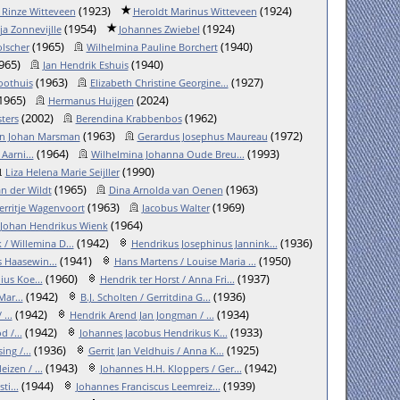
(1923)
(1924)
 Rinze Witteveen
Heroldt Marinus Witteveen
(1954)
(1924)
ja Zonnevijlle
Johannes Zwiebel
(1965)
(1940)
lscher
Wilhelmina Pauline Borchert
965)
(1940)
Jan Hendrik Eshuis
(1963)
(1927)
oothuis
Elizabeth Christine Georgine...
1965)
(2024)
Hermanus Huijgen
(2002)
(1962)
ters
Berendina Krabbenbos
(1963)
(1972)
n Johan Marsman
Gerardus Josephus Maureau
(1964)
(1993)
arni...
Wilhelmina Johanna Oude Breu...
(1990)
Liza Helena Marie Seijller
(1965)
(1963)
n der Wildt
Dina Arnolda van Oenen
(1963)
(1969)
erritje Wagenvoort
Jacobus Walter
(1964)
Johan Hendrikus Wienk
(1942)
(1936)
 / Willemina D...
Hendrikus Josephinus Jannink...
(1941)
(1950)
 Haasewin...
Hans Martens / Louise Maria ...
(1960)
(1937)
us Koe...
Hendrik ter Horst / Anna Fri...
(1942)
(1936)
Mar...
B.J. Scholten / Gerritdina G...
(1942)
(1934)
...
Hendrik Arend Jan Jongman / ...
(1942)
(1933)
 /...
Johannes Jacobus Hendrikus K...
(1936)
(1925)
ng /...
Gerrit Jan Veldhuis / Anna K...
(1943)
(1942)
izen / ...
Johannes H.H. Kloppers / Ger...
(1944)
(1939)
ti...
Johannes Franciscus Leemreiz...