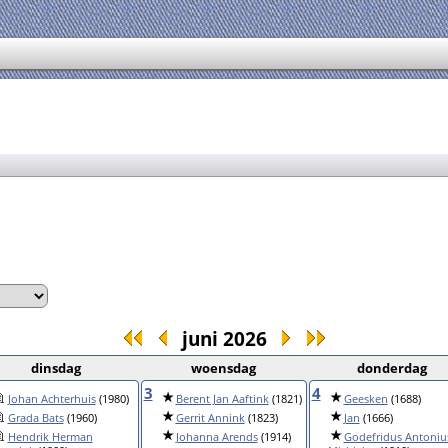
juni 2026
dinsdag
woensdag
donderdag
3
4
Johan Achterhuis
(1980)
Berent Jan Aaftink
(1821)
Geesken
(1688)
Grada Bats
(1960)
Gerrit Annink
(1823)
Jan
(1666)
Hendrik Herman
Johanna Arends
(1914)
Godefridus Antoniu