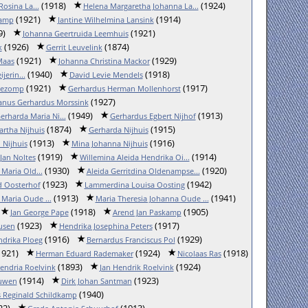
(1918)
(1924)
osina La...
Helena Margaretha Johanna La...
(1921)
(1914)
kamp
Jantine Wilhelmina Lansink
9)
(1921)
Johanna Geertruida Leemhuis
(1926)
(1874)
k
Gerrit Leuvelink
(1921)
(1929)
Maas
Johanna Christina Mackor
(1940)
(1918)
erin...
David Levie Mendels
(1921)
(1917)
gezomp
Gerhardus Herman Mollenhorst
(1927)
nus Gerhardus Morssink
(1949)
(1913)
erharda Maria Ni...
Gerhardus Egbert Nijhof
(1874)
(1915)
artha Nijhuis
Gerharda Nijhuis
(1913)
(1916)
 Nijhuis
Mina Johanna Nijhuis
(1919)
(1914)
Jan Noltes
Willemina Aleida Hendrika Oi...
(1930)
(1920)
Maria Old...
Aleida Gerritdina Oldenampse...
(1923)
(1942)
d Oosterhof
Lammerdina Louisa Oosting
(1913)
(1941)
Maria Oude ...
Maria Theresia Johanna Oude ...
(1918)
(1905)
Jan George Pape
Arend Jan Paskamp
(1923)
(1917)
usen
Hendrika Josephina Peters
(1916)
(1929)
ndrika Ploeg
Bernardus Franciscus Pol
1921)
(1924)
(1918)
Herman Eduard Rademaker
Nicolaas Ras
(1893)
(1924)
endria Roelvink
Jan Hendrik Roelvink
(1914)
(1923)
ouwen
Dirk Johan Santman
(1940)
 Reginald Schildkamp
22)
(1913)