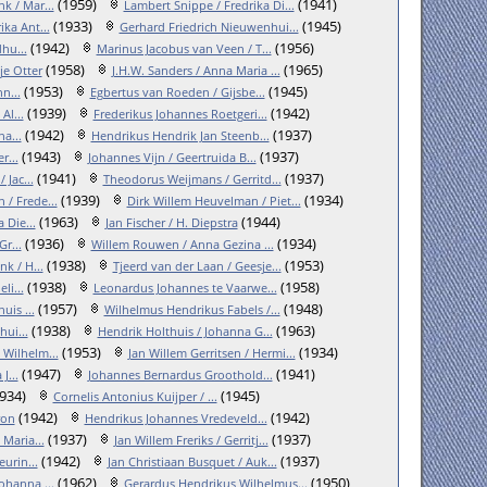
(1959)
(1941)
k / Mar...
Lambert Snippe / Fredrika Di...
(1933)
(1945)
ika Ant...
Gerhard Friedrich Nieuwenhui...
(1942)
(1956)
hu...
Marinus Jacobus van Veen / T...
(1958)
(1965)
je Otter
J.H.W. Sanders / Anna Maria ...
(1953)
(1945)
n...
Egbertus van Roeden / Gijsbe...
(1939)
(1942)
Al...
Frederikus Johannes Roetgeri...
(1942)
(1937)
ha...
Hendrikus Hendrik Jan Steenb...
(1943)
(1937)
r...
Johannes Vijn / Geertruida B...
(1941)
(1937)
Jac...
Theodorus Weijmans / Gerritd...
(1939)
(1934)
 / Frede...
Dirk Willem Heuvelman / Piet...
(1963)
(1944)
 Die...
Jan Fischer / H. Diepstra
(1936)
(1934)
r...
Willem Rouwen / Anna Gezina ...
(1938)
(1953)
k / H...
Tjeerd van der Laan / Geesje...
(1938)
(1958)
li...
Leonardus Johannes te Vaarwe...
(1957)
(1948)
is ...
Wilhelmus Hendrikus Fabels /...
(1938)
(1963)
ui...
Hendrik Holthuis / Johanna G...
(1953)
(1934)
Wilhelm...
Jan Willem Gerritsen / Hermi...
(1947)
(1941)
J...
Johannes Bernardus Groothold...
934)
(1945)
Cornelis Antonius Kuijper / ...
(1942)
(1942)
ron
Hendrikus Johannes Vredeveld...
(1937)
(1937)
Maria...
Jan Willem Freriks / Gerritj...
(1942)
(1937)
urin...
Jan Christiaan Busquet / Auk...
(1962)
(1950)
ohanna ...
Gerardus Hendrikus Wilhelmus...