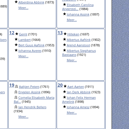
Alberdina Abbink
(1873)
Elisabeth Carolina
1889)
Meer...
Angerstei...
(1884)
Johanna Assink
(1897)
Meer...
12
13
4)
Gerrit
(1701)
Hilleken
(1697)
bers
Lambert
(1664)
Albertus Aaftink
(1902)
Bert Guus Aaftink
(1953)
Arend Aanstoot
(1878)
Johanna Averes
(1910)
Albertus Stephanus
Bastiaans
(1921)
Meer...
39)
Meer...
19
20
Aaltjen Peters
(1761)
Aart Aarten
(1911)
bers
Engelen Assink
(1896)
Jan Derk Abbink
(1923)
Cornelia Elisabeth Maria
Johan Felix Herman
Bal...
(1945)
Amelink
(1898)
Jan Hendrik Bellers
Johanna Amesz
(1894)
(1934)
Meer...
Meer...