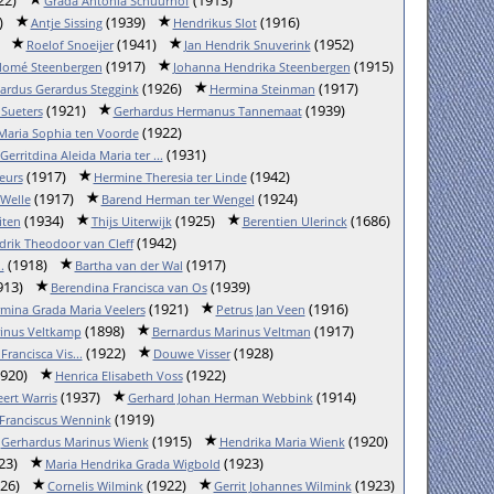
Grada Antonia Schuurhof
)
(1939)
(1916)
Antje Sissing
Hendrikus Slot
(1941)
(1952)
Roelof Snoeijer
Jan Hendrik Snuverink
(1917)
(1915)
lomé Steenbergen
Johanna Hendrika Steenbergen
(1926)
(1917)
ardus Gerardus Steggink
Hermina Steinman
(1921)
(1939)
Sueters
Gerhardus Hermanus Tannemaat
(1922)
Maria Sophia ten Voorde
(1931)
Gerritdina Aleida Maria ter ...
(1917)
(1942)
eurs
Hermine Theresia ter Linde
(1917)
(1924)
 Welle
Barend Herman ter Wengel
(1934)
(1925)
(1686)
iten
Thijs Uiterwijk
Berentien Ulerinck
(1942)
rik Theodoor van Cleff
(1918)
(1917)
.
Bartha van der Wal
913)
(1939)
Berendina Francisca van Os
(1921)
(1916)
mina Grada Maria Veelers
Petrus Jan Veen
(1898)
(1917)
inus Veltkamp
Bernardus Marinus Veltman
(1922)
(1928)
rancisca Vis...
Douwe Visser
920)
(1922)
Henrica Elisabeth Voss
(1937)
(1914)
ert Warris
Gerhard Johan Herman Webbink
(1919)
Franciscus Wennink
(1915)
(1920)
Gerhardus Marinus Wienk
Hendrika Maria Wienk
23)
(1923)
Maria Hendrika Grada Wigbold
26)
(1922)
(1923)
Cornelis Wilmink
Gerrit Johannes Wilmink