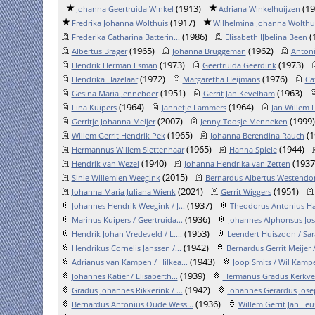
(1913)
(19
Johanna Geertruida Winkel
Adriana Winkelhuijzen
(1917)
Fredrika Johanna Wolthuis
Wilhelmina Johanna Wolthu
(1986)
(
Frederika Catharina Batterin...
Elisabeth IJbelina Been
(1965)
(1962)
Albertus Brager
Johanna Bruggeman
Antoni
(1973)
(1973)
Hendrik Herman Esman
Geertruida Geerdink
(1972)
(1976)
Hendrika Hazelaar
Margaretha Heijmans
Ca
(1951)
(1963)
Gesina Maria Jenneboer
Gerrit Jan Kevelham
(1964)
(1964)
Lina Kuipers
Jannetje Lammers
Jan Willem 
(2007)
(1999)
Gerritje Johanna Meijer
Jenny Toosje Menneken
(1965)
(1
Willem Gerrit Hendrik Pek
Johanna Berendina Rauch
(1965)
(1944)
Hermannus Willem Slettenhaar
Hanna Spiele
(1940)
(1937
Hendrik van Wezel
Johanna Hendrika van Zetten
(2015)
Sinie Willemien Weegink
Bernardus Albertus Westendor.
(2021)
(1951)
Johanna Maria Juliana Wienk
Gerrit Wiggers
(1937)
Johannes Hendrik Weegink / J...
Theodorus Antonius Ha
(1936)
Marinus Kuipers / Geertruida...
Johannes Alphonsus Jose
(1953)
Hendrik Johan Vredeveld / L....
Leendert Huiszoon / Sara
(1942)
Hendrikus Cornelis Janssen /...
Bernardus Gerrit Meijer /
(1943)
Adrianus van Kampen / Hilkea...
Joop Smits / Wil Kam
(1939)
Johannes Katier / Elisaberth...
Hermanus Gradus Kerkvel
(1942)
Gradus Johannes Rikkerink / ...
Johannes Gerardus Josep
(1936)
Bernardus Antonius Oude Wess...
Willem Gerrit Jan Leus