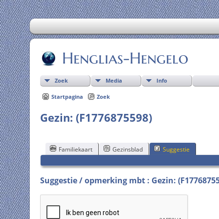
Henglias-Hengelo
Zoek
Media
Info
Startpagina
Zoek
Gezin: (F1776875598)
Familiekaart
Gezinsblad
Suggestie
Suggestie / opmerking mbt : Gezin: (F1776875