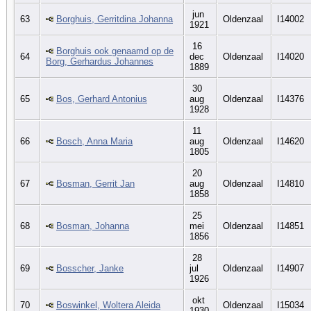
jun
63
Borghuis, Gerritdina Johanna
Oldenzaal
I14002
1921
16
Borghuis ook genaamd op de
64
dec
Oldenzaal
I14020
Borg, Gerhardus Johannes
1889
30
65
Bos, Gerhard Antonius
aug
Oldenzaal
I14376
1928
11
66
Bosch, Anna Maria
aug
Oldenzaal
I14620
1805
20
67
Bosman, Gerrit Jan
aug
Oldenzaal
I14810
1858
25
68
Bosman, Johanna
mei
Oldenzaal
I14851
1856
28
69
Bosscher, Janke
jul
Oldenzaal
I14907
1926
okt
70
Boswinkel, Woltera Aleida
Oldenzaal
I15034
1930