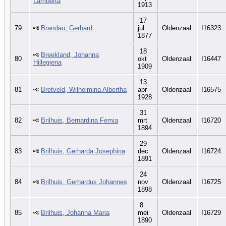
Lamberta
1913
17
79
Brandau, Gerhard
jul
Oldenzaal
I16323
1877
18
Breekland, Johanna
80
okt
Oldenzaal
I16447
Hillegiena
1909
13
81
Bretveld, Wilhelmina Albertha
apr
Oldenzaal
I16575
1928
31
82
Brilhuis, Bernardina Femia
mrt
Oldenzaal
I16720
1894
29
83
Brilhuis, Gerharda Josephina
dec
Oldenzaal
I16724
1891
24
84
Brilhuis, Gerhardus Johannes
nov
Oldenzaal
I16725
1898
8
85
Brilhuis, Johanna Maria
mei
Oldenzaal
I16729
1890