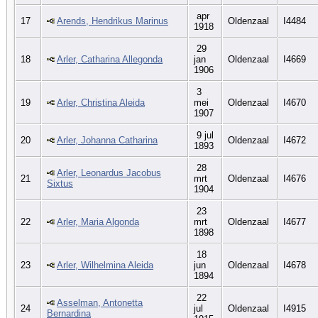
apr
17
Arends, Hendrikus Marinus
Oldenzaal
I4484
1918
29
18
Arler, Catharina Allegonda
jan
Oldenzaal
I4669
1906
3
19
Arler, Christina Aleida
mei
Oldenzaal
I4670
1907
9 jul
20
Arler, Johanna Catharina
Oldenzaal
I4672
1893
28
Arler, Leonardus Jacobus
21
mrt
Oldenzaal
I4676
Sixtus
1904
23
22
Arler, Maria Algonda
mrt
Oldenzaal
I4677
1898
18
23
Arler, Wilhelmina Aleida
jun
Oldenzaal
I4678
1894
22
Asselman, Antonetta
24
jul
Oldenzaal
I4915
Bernardina