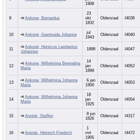
1908
23
9
Ankone, Bernardus
okt
Oldenzaal
I4038
1832
jul
10
Ankoné, Geertruida Johanna
Oldenzaal
I4040
1943
Ankoné, Henricus Lambertus
11
1898
Oldenzaal
I4047
Johannes
14
Ankone, Wilhelmina Berendina
12
jan
Oldenzaal
I4052
Maria
1899
Ankone, Wilhelmina Johanna
6 jan
13
Oldenzaal
I4053
Maria
1900
18
Ankone, Wilhelmina Johanna
14
jan
Oldenzaal
I4054
Maria
1925
8 jun
15
Annink, Steffen
Oldenzaal
I4317
1826
1
16
Arends, Heinrich Friedrich
mrt
Oldenzaal
I4472
1905