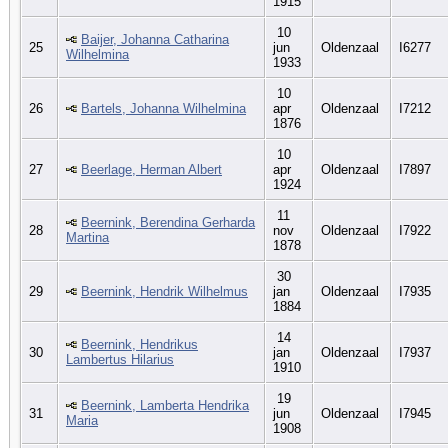
1915
10
Baijer, Johanna Catharina
25
jun
Oldenzaal
I6277
Wilhelmina
1933
10
26
Bartels, Johanna Wilhelmina
apr
Oldenzaal
I7212
1876
10
27
Beerlage, Herman Albert
apr
Oldenzaal
I7897
1924
11
Beernink, Berendina Gerharda
28
nov
Oldenzaal
I7922
Martina
1878
30
29
Beernink, Hendrik Wilhelmus
jan
Oldenzaal
I7935
1884
14
Beernink, Hendrikus
30
jan
Oldenzaal
I7937
Lambertus Hilarius
1910
19
Beernink, Lamberta Hendrika
31
jun
Oldenzaal
I7945
Maria
1908