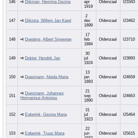
146
Dijkman, Hermina Gezina
apr
Oldenzaal
I23343
1919
2
147
Dijkstra, Willem Jan Karel
dec
Oldenzaal
I23462
1899
17
148
Doedens, Albert Smeenge
feb
Oldenzaal
I23710
1894
30
149
Dokter, Hendrik Jan
jul
Oldenzaal
I23893
1924
13
150
Duesmann, Aleida Maria
jan
Oldenzaal
I24659
1893
21
Duesmann, Johannes
151
sep
Oldenzaal
I24663
Hermannus Antonius
1890
31
152
Egberink, Gesina Maria
jul
Oldenzaal
I25464
1923
22
153
Egberink, Truus Maria
jun
Oldenzaal
I25615
1932