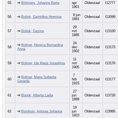
55
Böhmers, Johanna Barta
apr
Oldenzaal
I12777
1901
9 jun
56
Bolink, Gerritdina Hermina
Oldenzaal
I13099
1881
29
57
Bolink, Gezina
mrt
Oldenzaal
I13100
1885
24
Bolmer, Henrica Bernardina
58
dec
Oldenzaal
I13175
Anna
1902
11
59
Bolmer, Ida Maria Josephina
mrt
Oldenzaal
I13176
1905
7
Bolmer, Maria Suiberta
60
feb
Oldenzaal
I13177
Gerarda
1915
27
61
Boonk, Alberta Ladia
jun
Oldenzaal
I13726
1889
19
62
Borghuis, Antonia Johanna
jun
Oldenzaal
I13995
1923