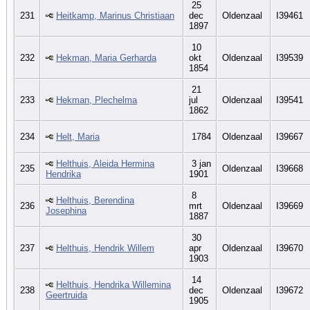
25
231
Heitkamp, Marinus Christiaan
dec
Oldenzaal
I39461
1897
10
232
Hekman, Maria Gerharda
okt
Oldenzaal
I39539
1854
21
233
Hekman, Plechelma
jul
Oldenzaal
I39541
1862
234
Helt, Maria
1784
Oldenzaal
I39667
Helthuis, Aleida Hermina
3 jan
235
Oldenzaal
I39668
Hendrika
1901
8
Helthuis, Berendina
236
mrt
Oldenzaal
I39669
Josephina
1887
30
237
Helthuis, Hendrik Willem
apr
Oldenzaal
I39670
1903
14
Helthuis, Hendrika Willemina
238
dec
Oldenzaal
I39672
Geertruida
1905