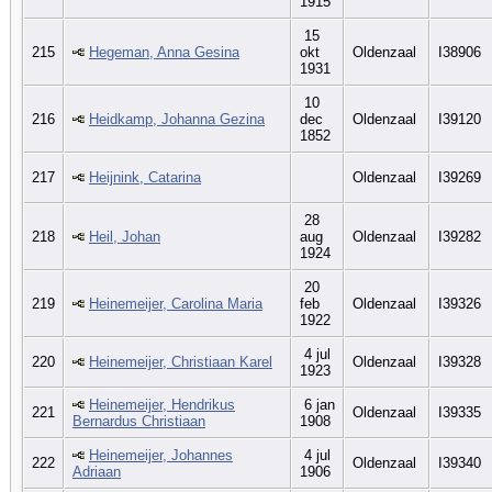
1915
15
215
Hegeman, Anna Gesina
okt
Oldenzaal
I38906
1931
10
216
Heidkamp, Johanna Gezina
dec
Oldenzaal
I39120
1852
217
Heijnink, Catarina
Oldenzaal
I39269
28
218
Heil, Johan
aug
Oldenzaal
I39282
1924
20
219
Heinemeijer, Carolina Maria
feb
Oldenzaal
I39326
1922
4 jul
220
Heinemeijer, Christiaan Karel
Oldenzaal
I39328
1923
Heinemeijer, Hendrikus
6 jan
221
Oldenzaal
I39335
Bernardus Christiaan
1908
Heinemeijer, Johannes
4 jul
222
Oldenzaal
I39340
Adriaan
1906