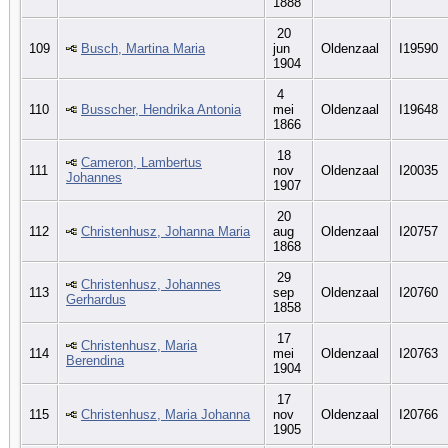
1888
20
109
Busch, Martina Maria
jun
Oldenzaal
I19590
1904
4
110
Busscher, Hendrika Antonia
mei
Oldenzaal
I19648
1866
18
Cameron, Lambertus
111
nov
Oldenzaal
I20035
Johannes
1907
20
112
Christenhusz, Johanna Maria
aug
Oldenzaal
I20757
1868
29
Christenhusz, Johannes
113
sep
Oldenzaal
I20760
Gerhardus
1858
17
Christenhusz, Maria
114
mei
Oldenzaal
I20763
Berendina
1904
17
115
Christenhusz, Maria Johanna
nov
Oldenzaal
I20766
1905