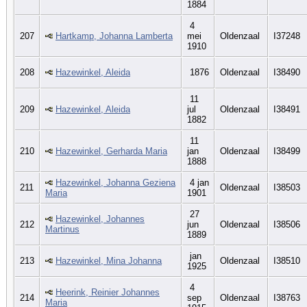
1884
4
207
Hartkamp, Johanna Lamberta
mei
Oldenzaal
I37248
1910
208
Hazewinkel, Aleida
1876
Oldenzaal
I38490
11
209
Hazewinkel, Aleida
jul
Oldenzaal
I38491
1882
11
210
Hazewinkel, Gerharda Maria
jan
Oldenzaal
I38499
1888
Hazewinkel, Johanna Geziena
4 jan
211
Oldenzaal
I38503
Maria
1901
27
Hazewinkel, Johannes
212
jun
Oldenzaal
I38506
Martinus
1889
jan
213
Hazewinkel, Mina Johanna
Oldenzaal
I38510
1925
4
Heerink, Reinier Johannes
214
sep
Oldenzaal
I38763
Maria