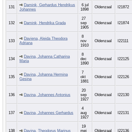
Damink, Gerhardus Hendrikus
6 jul
131
Oldenzaal
I21872
Johannes
1898
27
132
Damink, Hendrika Grada
sep
Oldenzaal
I21874
1905
8
Daviena, Aleida Theodora
133
nov
Oldenzaal
I22111
Adriana
1910
8
Davina, Johanna Catharina
134
dec
Oldenzaal
I22125
Maria
1890
7
Davina, Johanna Hermina
135
okt
Oldenzaal
I22126
Gesina
1881
20
136
Davina, Johannes Antonius
sep
Oldenzaal
I22130
1927
4
137
Davina, Johannes Gerhardus
aug
Oldenzaal
I22131
1927
19
138
Davina, Theodorus Marinus
mei
Oldenzaal
I22136