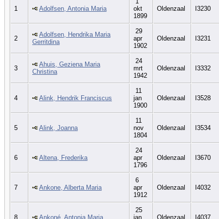
1
1
Adolfsen, Antonia Maria
okt
Oldenzaal
I3230
1899
29
Adolfsen, Hendrika Maria
2
apr
Oldenzaal
I3231
Gerritdina
1902
24
Ahuis, Geziena Maria
3
mrt
Oldenzaal
I3332
Christina
1942
11
4
Alink, Hendrik Franciscus
jan
Oldenzaal
I3528
1900
11
5
Alink, Joanna
nov
Oldenzaal
I3534
1804
24
6
Altena, Frederika
apr
Oldenzaal
I3670
1796
6
7
Ankone, Alberta Maria
apr
Oldenzaal
I4032
1912
25
8
Ankoné, Antonia Maria
jan
Oldenzaal
I4037