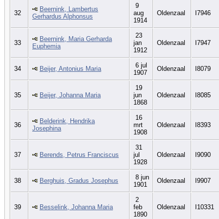
9
Beernink, Lambertus
32
aug
Oldenzaal
I7946
Gerhardus Alphonsus
1914
23
Beernink, Maria Gerharda
33
jan
Oldenzaal
I7947
Euphemia
1912
6 jul
34
Beijer, Antonius Maria
Oldenzaal
I8079
1907
19
35
Beijer, Johanna Maria
jun
Oldenzaal
I8085
1868
16
Belderink, Hendrika
36
mrt
Oldenzaal
I8393
Josephina
1908
31
37
Berends, Petrus Franciscus
jul
Oldenzaal
I9090
1928
8 jun
38
Berghuis, Gradus Josephus
Oldenzaal
I9907
1901
2
39
Besselink, Johanna Maria
feb
Oldenzaal
I10331
1890