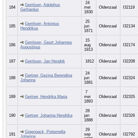
24
Gerritsen, Adolphus
184
mei
Oldenzaal
I32119
Gerhardus
1830
25
Gerritsen, Antonius
185
jun
Oldenzaal
I32134
Hendrikus
1871
15
Gerritsen, Geurt Johannes
186
aug
Oldenzaal
I32174
Augustinus
1913
187
Gerritsen, Jan Hendrik
1812
Oldenzaal
I32208
24
Gertner, Gezina Berendina
188
jun
Oldenzaal
I32324
Johanna
1891
7
189
Gertner, Hendrika Maria
mei
Oldenzaal
I32325
1893
28
190
Gertner, Johanna Hendrika
jan
Oldenzaal
I32326
1888
29
Gigengack, Pieternella
191
sep
Oldenzaal
I32792
Johanna