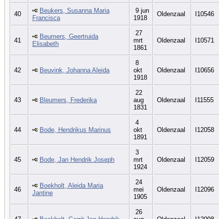
Beukers, Susanna Maria
9 jun
40
Oldenzaal
I10546
Francisca
1918
27
Beumers, Geertruida
41
mrt
Oldenzaal
I10571
Elisabeth
1861
8
42
Beuvink, Johanna Aleida
okt
Oldenzaal
I10656
1918
22
43
Bleumers, Frederika
aug
Oldenzaal
I11555
1831
4
44
Bode, Hendrikus Marinus
okt
Oldenzaal
I12058
1891
3
45
Bode, Jan Hendrik Joseph
mrt
Oldenzaal
I12059
1924
24
Boekholt, Aleida Maria
46
mei
Oldenzaal
I12096
Jantine
1905
26