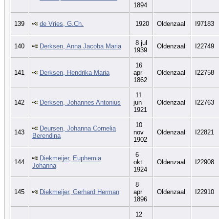
1894
139
de Vries, G.Ch.
1920
Oldenzaal
I97183
8 jul
140
Derksen, Anna Jacoba Maria
Oldenzaal
I22749
1939
16
141
Derksen, Hendrika Maria
apr
Oldenzaal
I22758
1862
11
142
Derksen, Johannes Antonius
jun
Oldenzaal
I22763
1921
10
Deursen, Johanna Cornelia
143
nov
Oldenzaal
I22821
Berendina
1902
6
Diekmeijer, Euphemia
144
okt
Oldenzaal
I22908
Johanna
1924
8
145
Diekmeijer, Gerhard Herman
apr
Oldenzaal
I22910
1896
12