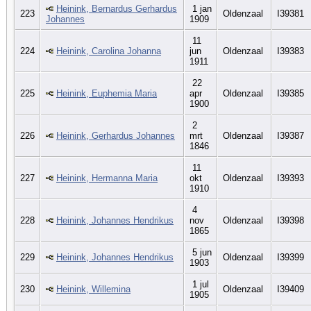
Heinink, Bernardus Gerhardus
1 jan
223
Oldenzaal
I39381
Johannes
1909
11
224
Heinink, Carolina Johanna
jun
Oldenzaal
I39383
1911
22
225
Heinink, Euphemia Maria
apr
Oldenzaal
I39385
1900
2
226
Heinink, Gerhardus Johannes
mrt
Oldenzaal
I39387
1846
11
227
Heinink, Hermanna Maria
okt
Oldenzaal
I39393
1910
4
228
Heinink, Johannes Hendrikus
nov
Oldenzaal
I39398
1865
5 jun
229
Heinink, Johannes Hendrikus
Oldenzaal
I39399
1903
1 jul
230
Heinink, Willemina
Oldenzaal
I39409
1905