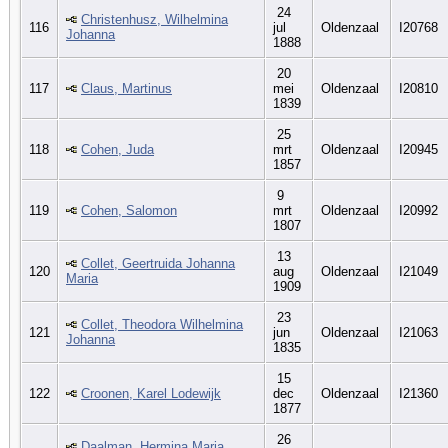
24
Christenhusz, Wilhelmina
116
jul
Oldenzaal
I20768
Johanna
1888
20
117
Claus, Martinus
mei
Oldenzaal
I20810
1839
25
118
Cohen, Juda
mrt
Oldenzaal
I20945
1857
9
119
Cohen, Salomon
mrt
Oldenzaal
I20992
1807
13
Collet, Geertruida Johanna
120
aug
Oldenzaal
I21049
Maria
1909
23
Collet, Theodora Wilhelmina
121
jun
Oldenzaal
I21063
Johanna
1835
15
122
Croonen, Karel Lodewijk
dec
Oldenzaal
I21360
1877
26
Daalman, Hermina Maria