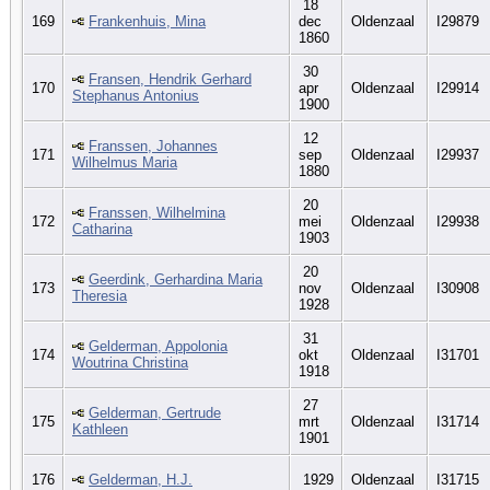
18
169
Frankenhuis, Mina
dec
Oldenzaal
I29879
1860
30
Fransen, Hendrik Gerhard
170
apr
Oldenzaal
I29914
Stephanus Antonius
1900
12
Franssen, Johannes
171
sep
Oldenzaal
I29937
Wilhelmus Maria
1880
20
Franssen, Wilhelmina
172
mei
Oldenzaal
I29938
Catharina
1903
20
Geerdink, Gerhardina Maria
173
nov
Oldenzaal
I30908
Theresia
1928
31
Gelderman, Appolonia
174
okt
Oldenzaal
I31701
Woutrina Christina
1918
27
Gelderman, Gertrude
175
mrt
Oldenzaal
I31714
Kathleen
1901
176
Gelderman, H.J.
1929
Oldenzaal
I31715