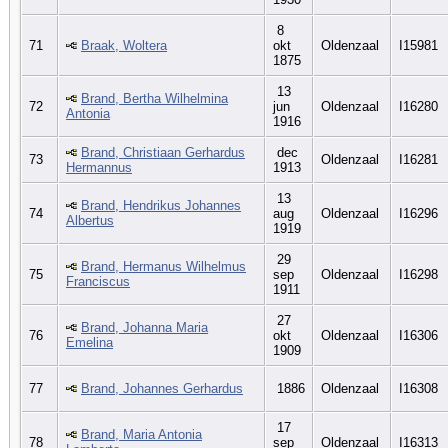
8
71
Braak, Woltera
okt
Oldenzaal
I15981
1875
13
Brand, Bertha Wilhelmina
72
jun
Oldenzaal
I16280
Antonia
1916
Brand, Christiaan Gerhardus
dec
73
Oldenzaal
I16281
Hermannus
1913
13
Brand, Hendrikus Johannes
74
aug
Oldenzaal
I16296
Albertus
1919
29
Brand, Hermanus Wilhelmus
75
sep
Oldenzaal
I16298
Franciscus
1911
27
Brand, Johanna Maria
76
okt
Oldenzaal
I16306
Emelina
1909
77
Brand, Johannes Gerhardus
1886
Oldenzaal
I16308
17
Brand, Maria Antonia
78
sep
Oldenzaal
I16313