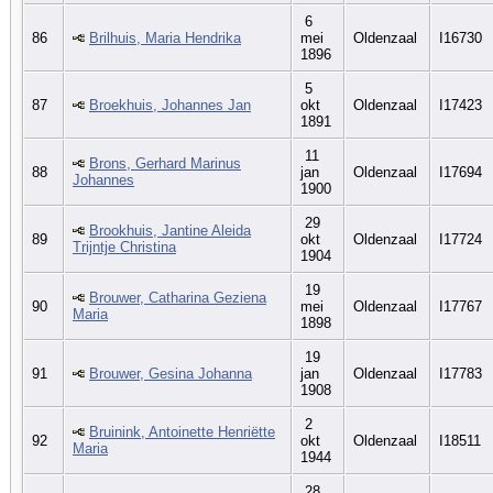
6
86
Brilhuis, Maria Hendrika
mei
Oldenzaal
I16730
1896
5
87
Broekhuis, Johannes Jan
okt
Oldenzaal
I17423
1891
11
Brons, Gerhard Marinus
88
jan
Oldenzaal
I17694
Johannes
1900
29
Brookhuis, Jantine Aleida
89
okt
Oldenzaal
I17724
Trijntje Christina
1904
19
Brouwer, Catharina Geziena
90
mei
Oldenzaal
I17767
Maria
1898
19
91
Brouwer, Gesina Johanna
jan
Oldenzaal
I17783
1908
2
Bruinink, Antoinette Henriëtte
92
okt
Oldenzaal
I18511
Maria
1944
28