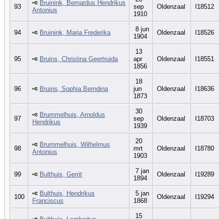
Bruinink, Bernardus Hendrikus
93
sep
Oldenzaal
I18512
Antonius
1910
8 jun
94
Bruinink, Maria Frederika
Oldenzaal
I18526
1904
13
95
Bruins, Christina Geertruida
apr
Oldenzaal
I18551
1856
18
96
Bruins, Sophia Berndina
jun
Oldenzaal
I18636
1873
30
Brummelhuis, Arnoldus
97
sep
Oldenzaal
I18703
Hendrikus
1939
20
Brummelhuis, Wilhelmus
98
mrt
Oldenzaal
I18780
Antonius
1903
7 jan
99
Bulthuis, Gerrit
Oldenzaal
I19289
1894
Bulthuis, Hendrikus
5 jan
100
Oldenzaal
I19294
Franciscus
1868
15