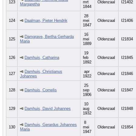
123
mrt
Oldenzaal
I21402
Margaretha
1844
28
124
Daalman, Pieter Hendrik
mei
Oldenzaal
I21406
1847
16
Damgrave, Bertha Gerharda
125
mei
Oldenzaal
I21834
Maria
1889
19
126
Damhuis, Catharina
feb
Oldenzaal
I21845
1892
Damhuis, Christianus
apr
127
Oldenzaal
I21846
Johannes
1922
25
128
Damhuis, Cornelis
sep
Oldenzaal
I21847
1906
10
129
Damhuis, David Johannes
aug
Oldenzaal
I21848
1932
8
Damhuis, Gerardus Johannes
130
mei
Oldenzaal
I21854
Maria
1947