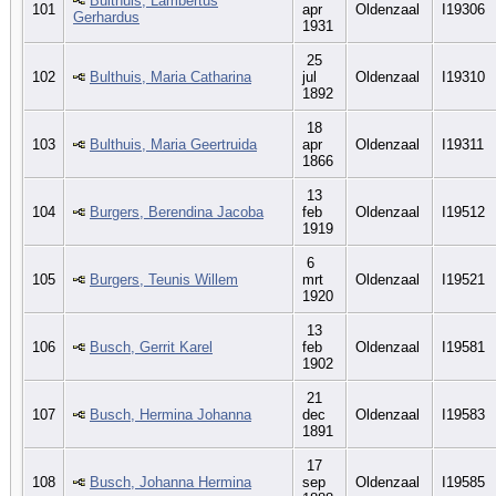
Bulthuis, Lambertus
101
apr
Oldenzaal
I19306
Gerhardus
1931
25
102
Bulthuis, Maria Catharina
jul
Oldenzaal
I19310
1892
18
103
Bulthuis, Maria Geertruida
apr
Oldenzaal
I19311
1866
13
104
Burgers, Berendina Jacoba
feb
Oldenzaal
I19512
1919
6
105
Burgers, Teunis Willem
mrt
Oldenzaal
I19521
1920
13
106
Busch, Gerrit Karel
feb
Oldenzaal
I19581
1902
21
107
Busch, Hermina Johanna
dec
Oldenzaal
I19583
1891
17
108
Busch, Johanna Hermina
sep
Oldenzaal
I19585