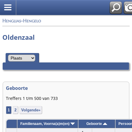
Zoek
Henglias-Hengelo
Oldenzaal
Geboorte
Treffers 1 t/m 500 van 733
1
2
Volgende»
Familienaam, Voorna(a)m(en)
Geboorte
Persoon