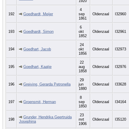
1920
4
192
Goedhardt, Meijer
sep
Oldenzaal
I32960
1861
6
193
Goedhardt, Simon
okt
Oldenzaal
I32961
1852
24
194
Goedhart, Jacob
okt
Oldenzaal
I32973
1856
22
195
Goedhart, Kaatje
aug
Oldenzaal
I32976
1858
29
196
Greiving, Gerarda Petronella
jun
Oldenzaal
I33628
1880
8
197
Groensmit, Herman
sep
Oldenzaal
I34164
1850
23
Grunder, Hendrika Geertruida
198
mrt
Oldenzaal
I35120
Josephina
1906