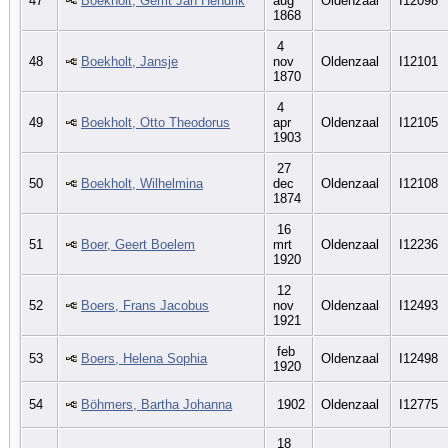
47
Boekholt, Gerrit Jan Hendrik
aug
Oldenzaal
I12098
1868
4
48
Boekholt, Jansje
nov
Oldenzaal
I12101
1870
4
49
Boekholt, Otto Theodorus
apr
Oldenzaal
I12105
1903
27
50
Boekholt, Wilhelmina
dec
Oldenzaal
I12108
1874
16
51
Boer, Geert Boelem
mrt
Oldenzaal
I12236
1920
12
52
Boers, Frans Jacobus
nov
Oldenzaal
I12493
1921
feb
53
Boers, Helena Sophia
Oldenzaal
I12498
1920
54
Böhmers, Bartha Johanna
1902
Oldenzaal
I12775
18