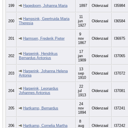
199
Hagedoorn, Johanna Maria
1897
Oldenzaal
I35984
11
Hampsink, Geertruida Maria
200
jun
Oldenzaal
I36584
Theresia
1927
9
201
Harmsen, Frederik Pieter
nov
Oldenzaal
I36975
1867
17
Harperink, Hendrikus
202
jan
Oldenzaal
I37065
Bernardus Antonius
1909
13
Harperink, Johanna Helena
203
sep
Oldenzaal
I37072
Antonia
1910
22
Harperink, Leonardus
204
jul
Oldenzaal
I37081
Johannes Antonius
1913
24
205
Hartkamp, Bernardus
nov
Oldenzaal
I37241
1894
8
206
Hartkamp, Cornelia Martha
aug
Oldenzaal
I37242