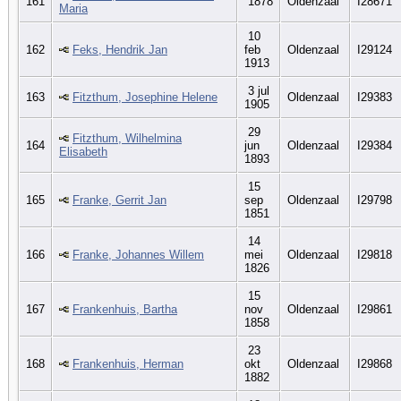
161
1878
Oldenzaal
I28671
Maria
10
162
Feks, Hendrik Jan
feb
Oldenzaal
I29124
1913
3 jul
163
Fitzthum, Josephine Helene
Oldenzaal
I29383
1905
29
Fitzthum, Wilhelmina
164
jun
Oldenzaal
I29384
Elisabeth
1893
15
165
Franke, Gerrit Jan
sep
Oldenzaal
I29798
1851
14
166
Franke, Johannes Willem
mei
Oldenzaal
I29818
1826
15
167
Frankenhuis, Bartha
nov
Oldenzaal
I29861
1858
23
168
Frankenhuis, Herman
okt
Oldenzaal
I29868
1882