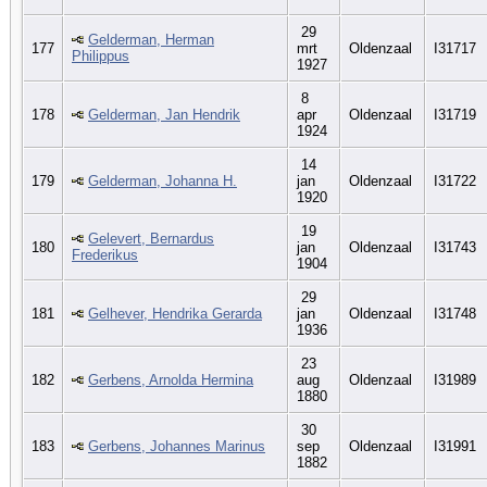
29
Gelderman, Herman
177
mrt
Oldenzaal
I31717
Philippus
1927
8
178
Gelderman, Jan Hendrik
apr
Oldenzaal
I31719
1924
14
179
Gelderman, Johanna H.
jan
Oldenzaal
I31722
1920
19
Gelevert, Bernardus
180
jan
Oldenzaal
I31743
Frederikus
1904
29
181
Gelhever, Hendrika Gerarda
jan
Oldenzaal
I31748
1936
23
182
Gerbens, Arnolda Hermina
aug
Oldenzaal
I31989
1880
30
183
Gerbens, Johannes Marinus
sep
Oldenzaal
I31991
1882