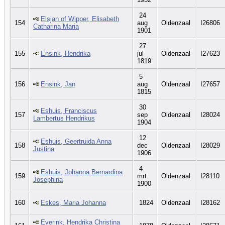
24
Elsjan of Wipper, Elisabeth
154
aug
Oldenzaal
I26806
Catharina Maria
1901
27
155
Ensink, Hendrika
jul
Oldenzaal
I27623
1819
5
156
Ensink, Jan
aug
Oldenzaal
I27657
1815
30
Eshuis, Franciscus
157
sep
Oldenzaal
I28024
Lambertus Hendrikus
1904
12
Eshuis, Geertruida Anna
158
dec
Oldenzaal
I28029
Justina
1906
4
Eshuis, Johanna Bernardina
159
mrt
Oldenzaal
I28110
Josephina
1900
160
Eskes, Maria Johanna
1824
Oldenzaal
I28162
Everink, Hendrika Christina