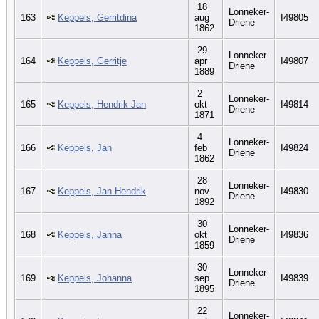
18
Lonneker-
163
Keppels, Gerritdina
aug
I49805
Driene
1862
29
Lonneker-
164
Keppels, Gerritje
apr
I49807
Driene
1889
2
Lonneker-
165
Keppels, Hendrik Jan
okt
I49814
Driene
1871
4
Lonneker-
166
Keppels, Jan
feb
I49824
Driene
1862
28
Lonneker-
167
Keppels, Jan Hendrik
nov
I49830
Driene
1892
30
Lonneker-
168
Keppels, Janna
okt
I49836
Driene
1859
30
Lonneker-
169
Keppels, Johanna
sep
I49839
Driene
1895
22
Lonneker-