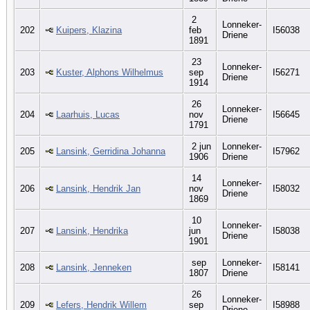
2
Lonneker-
202
Kuipers, Klazina
feb
I56038
Driene
1891
23
Lonneker-
203
Kuster, Alphons Wilhelmus
sep
I56271
Driene
1914
26
Lonneker-
204
Laarhuis, Lucas
nov
I56645
Driene
1791
2 jun
Lonneker-
205
Lansink, Gerridina Johanna
I57962
1906
Driene
14
Lonneker-
206
Lansink, Hendrik Jan
nov
I58032
Driene
1869
10
Lonneker-
207
Lansink, Hendrika
jun
I58038
Driene
1901
sep
Lonneker-
208
Lansink, Jenneken
I58141
1807
Driene
26
Lonneker-
209
Lefers, Hendrik Willem
sep
I58988
Driene