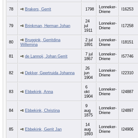
Lonneker-
78
Brakers, Gerrit
1798
I16253
Driene
24
Lonneker-
79
Brinkman, Herman Johan
jul
I17258
Driene
1911
Bruggink, Gerritdina
2 jul
Lonneker-
80
I18151
Willemina
1891
Driene
7 jul
Lonneker-
81
de Lannoij, Johan Gerrit
I57746
1867
Driene
26
Lonneker-
82
Dekker, Geertruida Johanna
jun
I22310
Driene
1904
6
Lonneker-
83
Ebbekink, Anna
okt
I24887
Driene
1904
9
Lonneker-
84
Ebbekink, Christina
aug
I24897
Driene
1875
14
Lonneker-
85
Ebbekink, Gerrit Jan
aug
I24906
Driene
1893