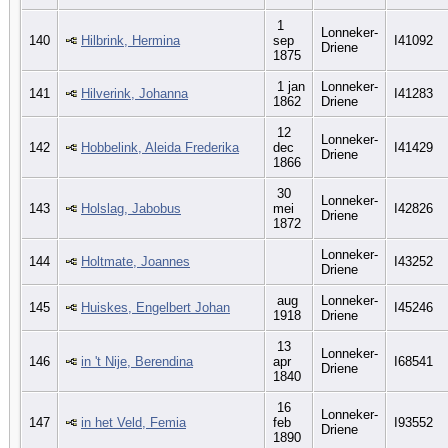
1
Lonneker-
140
Hilbrink, Hermina
sep
I41092
Driene
1875
1 jan
Lonneker-
141
Hilverink, Johanna
I41283
1862
Driene
12
Lonneker-
142
Hobbelink, Aleida Frederika
dec
I41429
Driene
1866
30
Lonneker-
143
Holslag, Jabobus
mei
I42826
Driene
1872
Lonneker-
144
Holtmate, Joannes
I43252
Driene
aug
Lonneker-
145
Huiskes, Engelbert Johan
I45246
1918
Driene
13
Lonneker-
146
in 't Nije, Berendina
apr
I68541
Driene
1840
16
Lonneker-
147
in het Veld, Femia
feb
I93552
Driene
1890