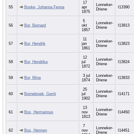
17
Lonneker-
55
Bonke, Johanna Fenna
apr
I13390
Driene
1875
5
Lonneker-
56
Bor, Bernard
okt
I13813
Driene
1857
11
Lonneker-
57
Bor, Hendrik
jan
I13823
Driene
1861
12
Lonneker-
58
Bor, Hendrika
jul
I13824
Driene
1872
3 jul
Lonneker-
59
Bor, Mina
I13833
1874
Driene
25
Lonneker-
60
Bornebroek, Gerrit
jul
I14171
Driene
1902
13
Lonneker-
61
Bos, Hermannus
nov
I14450
Driene
1813
7
Lonneker-
62
Bos, Hermen
nov
I14451
Driene