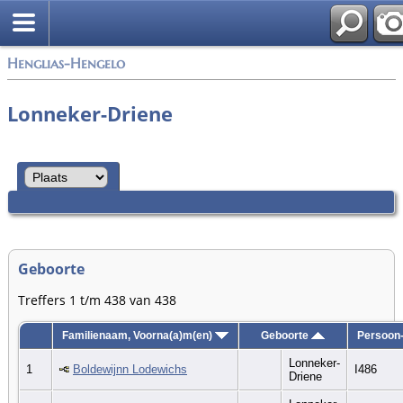
Zoek
Henglias-Hengelo
Lonneker-Driene
Geboorte
Treffers 1 t/m 438 van 438
Familienaam, Voorna(a)m(en)
Geboorte
Persoon
Lonneker-
1
Boldewijnn Lodewichs
I486
Driene