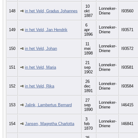
10
Lonneker-
148
in het Veld, Gradus Johannes
okt
I93560
Driene
1887
6
Lonneker-
149
in het Veld, Jan Hendrik
apr
I93571
Driene
1896
11
Lonneker-
150
in het Veld, Johan
mei
I93572
Driene
1898
21
Lonneker-
151
in het Veld, Maria
sep
I93581
Driene
1902
26
Lonneker-
152
in het Veld, Rika
dec
I93584
Driene
1891
27
Lonneker-
153
Jalink, Lambertus Bernard
sep
I46415
Driene
1890
3
Lonneker-
154
Jansen, Magretha Charlotta
feb
I46841
Driene
1870
25