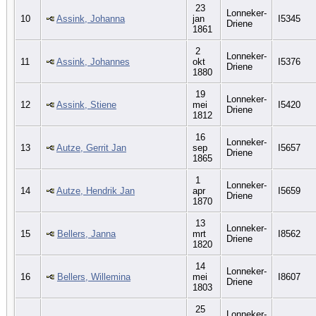
23
Lonneker-
10
Assink, Johanna
jan
I5345
Driene
1861
2
Lonneker-
11
Assink, Johannes
okt
I5376
Driene
1880
19
Lonneker-
12
Assink, Stiene
mei
I5420
Driene
1812
16
Lonneker-
13
Autze, Gerrit Jan
sep
I5657
Driene
1865
1
Lonneker-
14
Autze, Hendrik Jan
apr
I5659
Driene
1870
13
Lonneker-
15
Bellers, Janna
mrt
I8562
Driene
1820
14
Lonneker-
16
Bellers, Willemina
mei
I8607
Driene
1803
25
Lonneker-