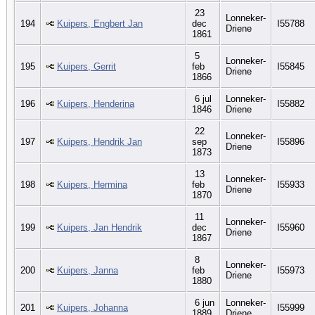
23
Lonneker-
194
Kuipers, Engbert Jan
dec
I55788
Driene
1861
5
Lonneker-
195
Kuipers, Gerrit
feb
I55845
Driene
1866
6 jul
Lonneker-
196
Kuipers, Henderina
I55882
1846
Driene
22
Lonneker-
197
Kuipers, Hendrik Jan
sep
I55896
Driene
1873
13
Lonneker-
198
Kuipers, Hermina
feb
I55933
Driene
1870
11
Lonneker-
199
Kuipers, Jan Hendrik
dec
I55960
Driene
1867
8
Lonneker-
200
Kuipers, Janna
feb
I55973
Driene
1880
6 jun
Lonneker-
201
Kuipers, Johanna
I55999
1889
Driene