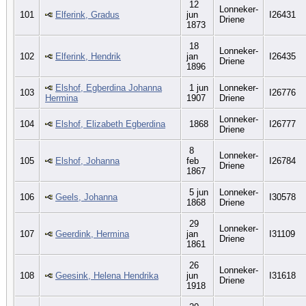
12
Lonneker-
101
Elferink, Gradus
jun
I26431
Driene
1873
18
Lonneker-
102
Elferink, Hendrik
jan
I26435
Driene
1896
Elshof, Egberdina Johanna
1 jun
Lonneker-
103
I26776
Hermina
1907
Driene
Lonneker-
104
Elshof, Elizabeth Egberdina
1868
I26777
Driene
8
Lonneker-
105
Elshof, Johanna
feb
I26784
Driene
1867
5 jun
Lonneker-
106
Geels, Johanna
I30578
1868
Driene
29
Lonneker-
107
Geerdink, Hermina
jan
I31109
Driene
1861
26
Lonneker-
108
Geesink, Helena Hendrika
jun
I31618
Driene
1918