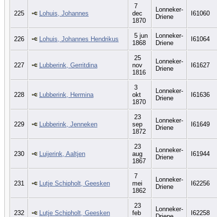
7
Lonneker-
225
Lohuis, Johannes
dec
I61060
Driene
1870
5 jun
Lonneker-
226
Lohuis, Johannes Hendrikus
I61064
1868
Driene
25
Lonneker-
227
Lubberink, Gerritdina
nov
I61627
Driene
1816
3
Lonneker-
228
Lubberink, Hermina
okt
I61636
Driene
1870
23
Lonneker-
229
Lubberink, Jenneken
sep
I61649
Driene
1872
23
Lonneker-
230
Luijerink, Aaltjen
aug
I61944
Driene
1867
7
Lonneker-
231
Lutje Schipholt, Geesken
mei
I62256
Driene
1862
23
Lonneker-
232
Lutje Schipholt, Geesken
feb
I62258
Driene