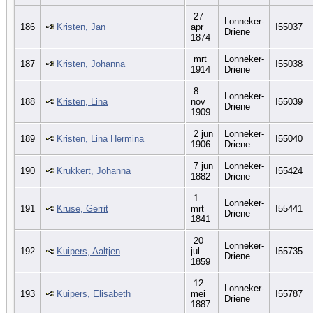
27
Lonneker-
186
Kristen, Jan
apr
I55037
Driene
1874
mrt
Lonneker-
187
Kristen, Johanna
I55038
1914
Driene
8
Lonneker-
188
Kristen, Lina
nov
I55039
Driene
1909
2 jun
Lonneker-
189
Kristen, Lina Hermina
I55040
1906
Driene
7 jun
Lonneker-
190
Krukkert, Johanna
I55424
1882
Driene
1
Lonneker-
191
Kruse, Gerrit
mrt
I55441
Driene
1841
20
Lonneker-
192
Kuipers, Aaltjen
jul
I55735
Driene
1859
12
Lonneker-
193
Kuipers, Elisabeth
mei
I55787
Driene
1887