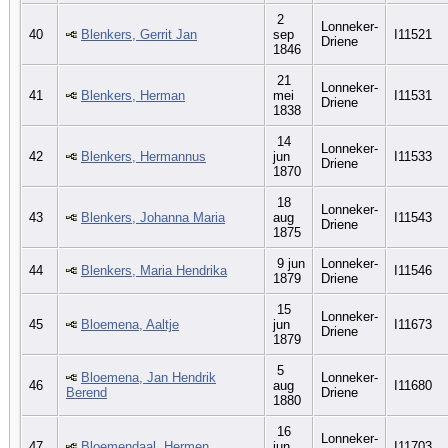
2
Lonneker-
40
Blenkers, Gerrit Jan
sep
I11521
Driene
1846
21
Lonneker-
41
Blenkers, Herman
mei
I11531
Driene
1838
14
Lonneker-
42
Blenkers, Hermannus
jun
I11533
Driene
1870
18
Lonneker-
43
Blenkers, Johanna Maria
aug
I11543
Driene
1875
9 jun
Lonneker-
44
Blenkers, Maria Hendrika
I11546
1879
Driene
15
Lonneker-
45
Bloemena, Aaltje
jun
I11673
Driene
1879
5
Bloemena, Jan Hendrik
Lonneker-
46
aug
I11680
Berend
Driene
1880
16
Lonneker-
47
Bloemendaal, Hermen
jun
I11703