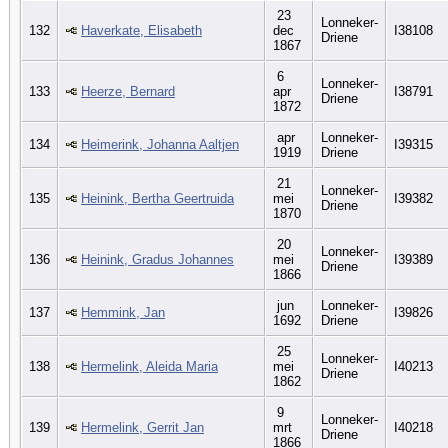
23
Lonneker-
132
Haverkate, Elisabeth
dec
I38108
Driene
1867
6
Lonneker-
133
Heerze, Bernard
apr
I38791
Driene
1872
apr
Lonneker-
134
Heimerink, Johanna Aaltjen
I39315
1919
Driene
21
Lonneker-
135
Heinink, Bertha Geertruida
mei
I39382
Driene
1870
20
Lonneker-
136
Heinink, Gradus Johannes
mei
I39389
Driene
1866
jun
Lonneker-
137
Hemmink, Jan
I39826
1692
Driene
25
Lonneker-
138
Hermelink, Aleida Maria
mei
I40213
Driene
1862
9
Lonneker-
139
Hermelink, Gerrit Jan
mrt
I40218
Driene
1866