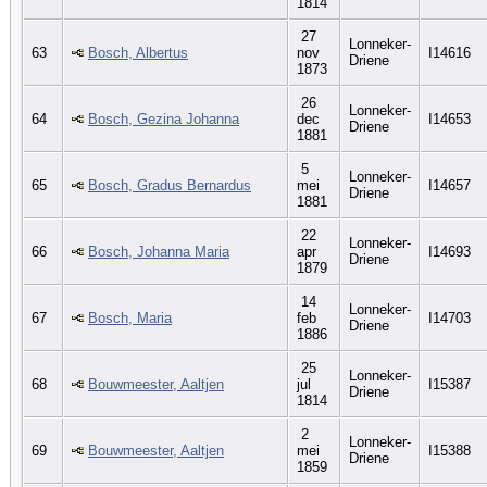
1814
27
Lonneker-
63
Bosch, Albertus
nov
I14616
Driene
1873
26
Lonneker-
64
Bosch, Gezina Johanna
dec
I14653
Driene
1881
5
Lonneker-
65
Bosch, Gradus Bernardus
mei
I14657
Driene
1881
22
Lonneker-
66
Bosch, Johanna Maria
apr
I14693
Driene
1879
14
Lonneker-
67
Bosch, Maria
feb
I14703
Driene
1886
25
Lonneker-
68
Bouwmeester, Aaltjen
jul
I15387
Driene
1814
2
Lonneker-
69
Bouwmeester, Aaltjen
mei
I15388
Driene
1859