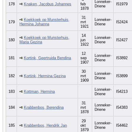
Lonneker-
178
Knaken, Jacobus Johannes
feb
I51979
Driene
1878
31
Koekkoek op Munsterhuis,
Lonneker-
179
mrt
I52424
Hermina Johanna
Driene
1921
14
Koekkoek op Munsterhuis,
Lonneker-
180
jun
I52427
Maria Gezina
Driene
1922
12
Lonneker-
181
Kortink, Geertruida Bendina
sep
I53892
Driene
1907
30
Lonneker-
182
Kortink, Hermina Gezina
mrt
I53899
Driene
1909
Lonneker-
183
Kottman, Hermina
I54213
Driene
31
Lonneker-
184
Krabbenbos, Berendina
mrt
I54383
Driene
1878
29
Lonneker-
185
Krabbenbos, Hendrik Jan
okt
I54462
Driene
1879