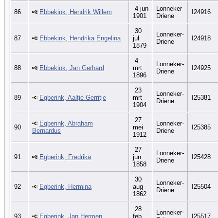
4 jun
Lonneker-
86
Ebbekink, Hendrik Willem
I24916
1901
Driene
30
Lonneker-
87
Ebbekink, Hendrika Engelina
jul
I24918
Driene
1879
4
Lonneker-
88
Ebbekink, Jan Gerhard
mrt
I24925
Driene
1896
23
Lonneker-
89
Egberink, Aaltje Gerritje
mrt
I25381
Driene
1904
27
Egberink, Abraham
Lonneker-
90
mei
I25385
Bernardus
Driene
1912
27
Lonneker-
91
Egberink, Fredrika
jun
I25428
Driene
1858
30
Lonneker-
92
Egberink, Hermina
aug
I25504
Driene
1862
28
Lonneker-
93
Egberink, Jan Hermen
feb
I25517