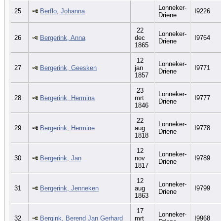
Lonneker-
25
Berflo, Johanna
I9226
Driene
22
Lonneker-
26
Bergerink, Anna
dec
I9764
Driene
1865
12
Lonneker-
27
Bergerink, Geesken
jan
I9771
Driene
1857
23
Lonneker-
28
Bergerink, Hermina
mrt
I9777
Driene
1846
22
Lonneker-
29
Bergerink, Hermine
aug
I9778
Driene
1818
12
Lonneker-
30
Bergerink, Jan
nov
I9789
Driene
1817
12
Lonneker-
31
Bergerink, Jenneken
aug
I9799
Driene
1863
17
Lonneker-
32
Bergink, Berend Jan Gerhard
mrt
I9968