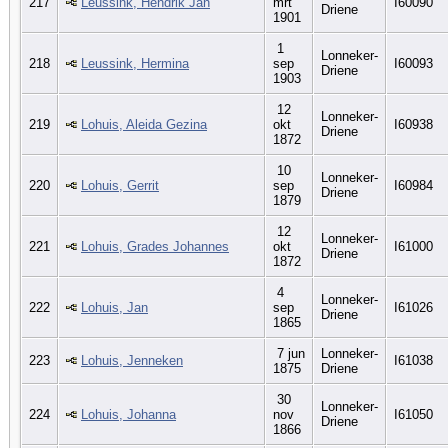
217
Leussink, Hendrik Jan
mrt
I60090
Driene
1901
1
Lonneker-
218
Leussink, Hermina
sep
I60093
Driene
1903
12
Lonneker-
219
Lohuis, Aleida Gezina
okt
I60938
Driene
1872
10
Lonneker-
220
Lohuis, Gerrit
sep
I60984
Driene
1879
12
Lonneker-
221
Lohuis, Grades Johannes
okt
I61000
Driene
1872
4
Lonneker-
222
Lohuis, Jan
sep
I61026
Driene
1865
7 jun
Lonneker-
223
Lohuis, Jenneken
I61038
1875
Driene
30
Lonneker-
224
Lohuis, Johanna
nov
I61050
Driene
1866