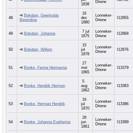
Driene
1838
16
Bokdam, Geertruida
Lonneker-
48
dec
I12855
Berendina
Driene
1880
7 jul
Lonneker-
49
Bokdam, Johanna
I12868
1875
Driene
15
Lonneker-
50
Bokdam, Willem
jul
I12876
Driene
1878
27
Lonneker-
51
Bonke, Fenna Hermanna
mei
I13379
Driene
1865
5
Lonneker-
52
Bonke, Hendrik Herman
aug
I13383
Driene
1862
16
Lonneker-
53
Bonke, Herman Hendrik
jul
I13386
Driene
1870
28
Lonneker-
54
Bonke, Johanna Euphemia
jun
I13389
Driene
1861