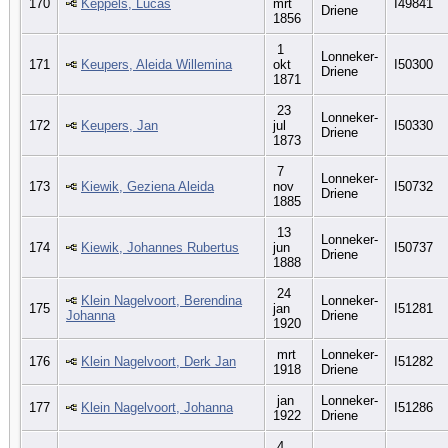
170
Keppels, Lucas
mrt
I49841
Driene
1856
1
Lonneker-
171
Keupers, Aleida Willemina
okt
I50300
Driene
1871
23
Lonneker-
172
Keupers, Jan
jul
I50330
Driene
1873
7
Lonneker-
173
Kiewik, Geziena Aleida
nov
I50732
Driene
1885
13
Lonneker-
174
Kiewik, Johannes Rubertus
jun
I50737
Driene
1888
24
Klein Nagelvoort, Berendina
Lonneker-
175
jan
I51281
Johanna
Driene
1920
mrt
Lonneker-
176
Klein Nagelvoort, Derk Jan
I51282
1918
Driene
jan
Lonneker-
177
Klein Nagelvoort, Johanna
I51286
1922
Driene
4