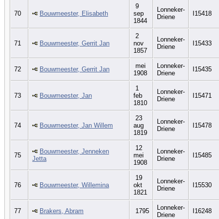
9
Lonneker-
70
Bouwmeester, Elisabeth
sep
I15418
Driene
1844
2
Lonneker-
71
Bouwmeester, Gerrit Jan
nov
I15433
Driene
1857
mei
Lonneker-
72
Bouwmeester, Gerrit Jan
I15435
1908
Driene
1
Lonneker-
73
Bouwmeester, Jan
feb
I15471
Driene
1810
23
Lonneker-
74
Bouwmeester, Jan Willem
aug
I15478
Driene
1819
12
Bouwmeester, Jenneken
Lonneker-
75
mei
I15485
Jetta
Driene
1908
19
Lonneker-
76
Bouwmeester, Willemina
okt
I15530
Driene
1821
Lonneker-
77
Brakers, Abram
1795
I16248
Driene