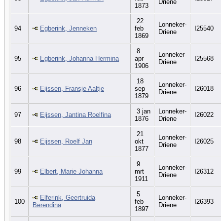
Driene
1873
22
Lonneker-
94
Egberink, Jenneken
feb
I25540
Driene
1869
8
Lonneker-
95
Egberink, Johanna Hermina
apr
I25568
Driene
1906
18
Lonneker-
96
Eijssen, Fransje Aaltje
sep
I26018
Driene
1879
3 jan
Lonneker-
97
Eijssen, Jantina Roelfina
I26022
1876
Driene
21
Lonneker-
98
Eijssen, Roelf Jan
okt
I26025
Driene
1877
9
Lonneker-
99
Elbert, Marie Johanna
mrt
I26312
Driene
1911
5
Elferink, Geertruida
Lonneker-
100
feb
I26393
Berendina
Driene
1897