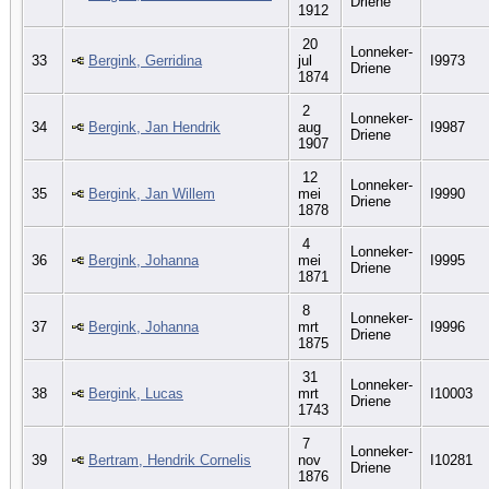
Driene
1912
20
Lonneker-
33
Bergink, Gerridina
jul
I9973
Driene
1874
2
Lonneker-
34
Bergink, Jan Hendrik
aug
I9987
Driene
1907
12
Lonneker-
35
Bergink, Jan Willem
mei
I9990
Driene
1878
4
Lonneker-
36
Bergink, Johanna
mei
I9995
Driene
1871
8
Lonneker-
37
Bergink, Johanna
mrt
I9996
Driene
1875
31
Lonneker-
38
Bergink, Lucas
mrt
I10003
Driene
1743
7
Lonneker-
39
Bertram, Hendrik Cornelis
nov
I10281
Driene
1876