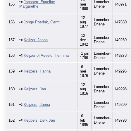
Janssen, Engeline
Lonneker-
155
mei
I46971
Margarethe
Driene
1868
12
Lonneker-
156
Jonge Poerink, Gerrit
aug
I47650
Driene
1877
12
Lonneker-
157
Keijzer, Janna
dec
I49269
Driene
1842
1 jan
Lonneker-
158
Keijzer of Asveld, Hermina
I49278
1796
Driene
6
Lonneker-
159
Keijzers, Hanna
mei
I49296
Driene
1876
12
Lonneker-
160
Keijzers, Jan
aug
I49298
Driene
1816
Lonneker-
161
Keijzers, Janna
I49299
Driene
6
Lonneker-
162
Keppels, Derk Jan
feb
I49793
Driene
1895