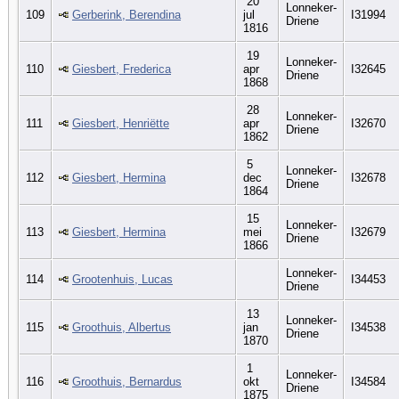
20
Lonneker-
109
Gerberink, Berendina
jul
I31994
Driene
1816
19
Lonneker-
110
Giesbert, Frederica
apr
I32645
Driene
1868
28
Lonneker-
111
Giesbert, Henriëtte
apr
I32670
Driene
1862
5
Lonneker-
112
Giesbert, Hermina
dec
I32678
Driene
1864
15
Lonneker-
113
Giesbert, Hermina
mei
I32679
Driene
1866
Lonneker-
114
Grootenhuis, Lucas
I34453
Driene
13
Lonneker-
115
Groothuis, Albertus
jan
I34538
Driene
1870
1
Lonneker-
116
Groothuis, Bernardus
okt
I34584
Driene
1875