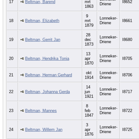
17
Beltman, Barend
mrt
I8652
Driene
1863
9
Lonneker-
18
Beltman, Elizabeth
mrt
I8661
Driene
1879
28
Lonneker-
19
Beltman, Gerrit Jan
dec
I8680
Driene
1873
13
Lonneker-
20
Beltman, Hendrika Tonia
apr
I8705
Driene
1870
okt
Lonneker-
21
Beltman, Herman Gerhard
I8706
1914
Driene
14
Lonneker-
22
Beltman, Johanna Gerda
jun
I8717
Driene
1921
8
Lonneker-
23
Beltman, Mannes
feb
I8722
Driene
1847
3
Lonneker-
24
Beltman, Willem Jan
apr
I8725
Driene
1876