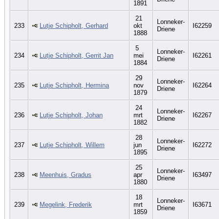
1891
21
Lonneker-
233
Lutje Schipholt, Gerhard
okt
I62259
Driene
1888
5
Lonneker-
234
Lutje Schipholt, Gerrit Jan
mei
I62261
Driene
1884
29
Lonneker-
235
Lutje Schipholt, Hermina
nov
I62264
Driene
1879
24
Lonneker-
236
Lutje Schipholt, Johan
mrt
I62267
Driene
1882
28
Lonneker-
237
Lutje Schipholt, Willem
jun
I62272
Driene
1895
25
Lonneker-
238
Meenhuis, Gradus
apr
I63497
Driene
1880
18
Lonneker-
239
Megelink, Frederik
mrt
I63671
Driene
1859