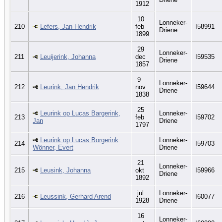
1912
10
Lonneker-
210
Lefers, Jan Hendrik
feb
I58991
Driene
1899
29
Lonneker-
211
Leuijerink, Johanna
dec
I59535
Driene
1857
9
Lonneker-
212
Leurink, Jan Hendrik
nov
I59644
Driene
1838
25
Leurink op Lucas Bargerink,
Lonneker-
213
feb
I59702
Jan
Driene
1797
Leurink op Lucas Borgerink
Lonneker-
214
I59703
Wönner, Evert
Driene
21
Lonneker-
215
Leusink, Johanna
okt
I59966
Driene
1892
jul
Lonneker-
216
Leussink, Gerhard Arend
I60077
1928
Driene
16
Lonneker-