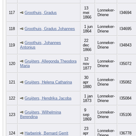
13
Lonneker-
117
Groothuis, Gradus
mei
I34694
Driene
1866
1 jun
Lonneker-
118
Groothuis, Gradus Johannes
I34695
1864
Driene
22
Groothuis, Johannes
Lonneker-
119
dec
I34843
Antonius
Driene
1866
12
Gruijters, Allegonda Theodora
Lonneker-
120
nov
I35072
Maria
Driene
1877
30
Lonneker-
121
Gruijters, Helena Catharina
apr
I35082
Driene
1880
1 jan
Lonneker-
122
Gruijters, Hendrika Jacoba
I35084
1873
Driene
9
Gruijters, Wilhelmina
Lonneker-
123
sep
I35106
Berendina
Driene
1869
23
Lonneker-
124
Harberink, Bernard Gerrit
apr
I36778
Driene