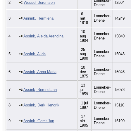
Lonneker-
2
Wessel Berentsen
I2504
Driene
6
Lonneker-
3
Annink, Hermiena
mrt
I4249
Driene
1818
10
Lonneker-
4
Assink, Aleida Arendina
aug
I5040
Driene
1904
25
Lonneker-
5
Assink, Alida
aug
I5043
Driene
1900
10
Lonneker-
6
Assink, Anna Maria
dec
I5046
Driene
1875
13
Lonneker-
7
Assink, Berend Jan
jul
I5073
Driene
1859
1 jul
Lonneker-
8
Assink, Derk Hendrik
I5110
1897
Driene
17
Lonneker-
9
Assink, Gerrit Jan
okt
I5199
Driene
1905