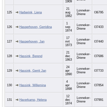
1909
21
Lonneker-
125
Harberink, Liena
aug
I36795
Driene
1882
1
Lonneker-
126
Hasperhoven, Gerridina
sep
I37433
Driene
1874
17
Lonneker-
127
Hasperhoven, Jan
mrt
I37440
Driene
1873
21
Lonneker-
128
Hassink, Berend
dec
I37686
Driene
1863
24
Lonneker-
129
Hassink, Gerrit Jan
apr
I37733
Driene
1890
4
Lonneker-
130
Hassink, Willemina
apr
I37854
Driene
1898
12
Lonneker-
131
Haverkamp, Helena
dec
I37991
Driene
1874