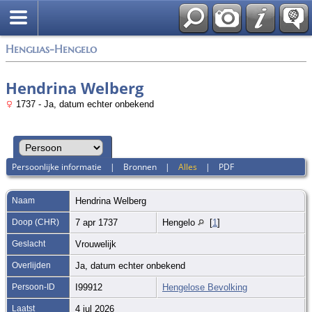
Zoek
Henglias-Hengelo
Hendrina Welberg
1737 - Ja, datum echter onbekend
Persoonlijke informatie
|
Bronnen
|
Alles
|
PDF
Naam
Hendrina
Welberg
Doop (CHR)
7 apr 1737
Hengelo
[
1
]
Geslacht
Vrouwelijk
Overlijden
Ja, datum echter onbekend
Persoon-ID
I99912
Hengelose Bevolking
Laatst
4 jul 2026