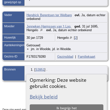
gewijzigd op
Vader
Hendrick Berentsen ter Welbarg
ovl.
Ja, datum echter
onbekend
Moeder
Jenneken Harmssen van 't Loo
,
ged.
31 jul 1695,
Hengelo
ovl.
Ja, datum echter onbekend
Huwelijk
30 jan 1729
Hengelo
[
2
]
Aantekeningen
Getrouwd:
jm. in Woolde, jd. in Woolde.
Gezins-ID
F1783179280
Gezinsblad
|
Familiekaart
Bronnen
[
S3951
] .
[
S434
] .
Opmerking: Deze website
gebruikt cookies.
Ga naar standaard site
Bekijk beleid
Ik begrijp het
Deze site werd aangemaakt door
The Next Generation of Genealogy Sitebuilding
v.