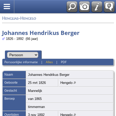
Zoek
Henglias-Hengelo
Johannes Hendrikus Berger
1826 - 1892 (66 jaar)
Persoonlijke informatie
|
Alles
|
PDF
Naam
Johannes Hendrikus
Berger
Geboorte
25 mrt 1826
Hengelo
Geslacht
Mannelijk
Beroep
van 1865
timmerman
Overlijden
3 nov 1892
Hengelo