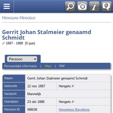
Zoek
Henglias-Hengelo
Gerrit Johan Stalmeier genaamd
Schmidt
1887 - 1888 (0 jaar)
Persoonlijke informatie
|
Alles
|
PDF
Naam
Gerrit Johan
Stalmeier genaamd Schmidt
Geboorte
12 nov 1887
Hengelo
Geslacht
Mannelijk
Overlijden
23 okt 1888
Hengelo
Persoon-ID
I88638
Hengelose Bevolking