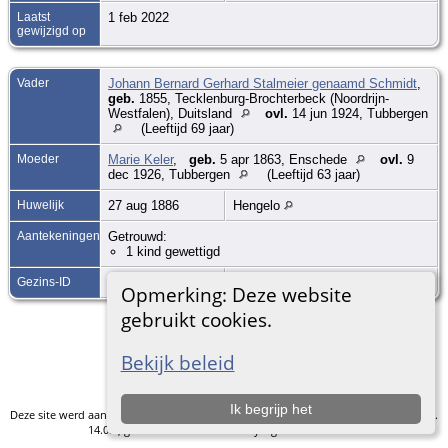
Laatst
1 feb 2022
gewijzigd op
Vader
Johann Bernard Gerhard Stalmeier genaamd Schmidt
,
geb.
1855, Tecklenburg-Brochterbeck (Noordrijn-
Westfalen), Duitsland
ovl.
14 jun 1924, Tubbergen
(Leeftijd 69 jaar)
Moeder
Marie Keler
,
geb.
5 apr 1863, Enschede
ovl.
9
dec 1926, Tubbergen
(Leeftijd 63 jaar)
Huwelijk
27 aug 1886
Hengelo
Aantekeningen
Getrouwd:
1 kind gewettigd
Gezins-ID
F1783197548
Gezinsblad
|
Familiekaart
Opmerking: Deze website
gebruikt cookies.
Ga naar standaard site
Bekijk beleid
Ik begrijp het
Deze site werd aangemaakt door
The Next Generation of Genealogy Sitebuilding
v.
14.0.5, geschreven door Darrin Lythgoe © 2001-2026.