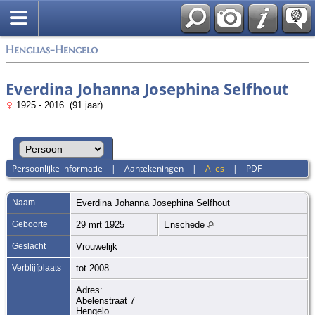
Zoek
Henglias-Hengelo
Everdina Johanna Josephina Selfhout
1925 - 2016 (91 jaar)
Persoonlijke informatie
|
Aantekeningen
|
Alles
|
PDF
Naam
Everdina Johanna Josephina
Selfhout
Geboorte
29 mrt 1925
Enschede
Geslacht
Vrouwelijk
Verblijfplaats
tot 2008
Adres:
Abelenstraat 7
Hengelo