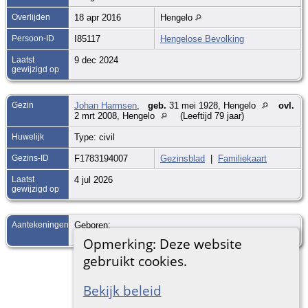
Overlijden
18 apr 2016
Hengelo
Persoon-ID
I85117
Hengelose Bevolking
Laatst
9 dec 2024
gewijzigd op
Gezin
Johan Harmsen
,
geb.
31 mei 1928, Hengelo
ovl.
2 mrt 2008, Hengelo
(Leeftijd 79 jaar)
Huwelijk
Type: civil
Gezins-ID
F1783194007
Gezinsblad
|
Familiekaart
Laatst
4 jul 2026
gewijzigd op
Aantekeningen
Geboren:
dochter van Gradus Selfhout en Johanna Löring
Opmerking: Deze website
gebruikt cookies.
Ga naar standaard site
Bekijk beleid