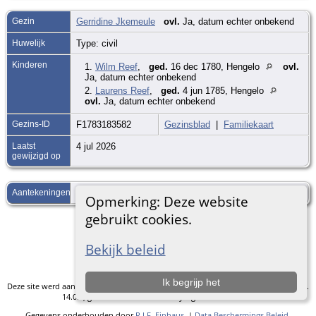
Gezin
Gerridine Jkemeule
ovl.
Ja, datum echter onbekend
Huwelijk
Type: civil
Kinderen
1.
Wilm Reef
,
ged.
16 dec 1780, Hengelo
ovl.
Ja, datum echter onbekend
2.
Laurens Reef
,
ged.
4 jun 1785, Hengelo
ovl.
Ja, datum echter onbekend
Gezins-ID
F1783183582
Gezinsblad
|
Familiekaart
Laatst
4 jul 2026
gewijzigd op
Aantekeningen
TITL uit Twikkelo
Opmerking: Deze website
gebruikt cookies.
Ga naar standaard site
Bekijk beleid
Ik begrijp het
Deze site werd aangemaakt door
The Next Generation of Genealogy Sitebuilding
v.
14.0.5, geschreven door Darrin Lythgoe © 2001-2026.
Gegevens onderhouden door
R.J.F. Einhaus
. |
Data Beschermings Beleid
.