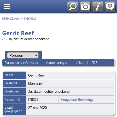
Zoek
Henglias-Hengelo
Gerrit Reef
- Ja, datum echter onbekend
Persoonlijke informatie
|
Aantekeningen
|
Alles
|
PDF
Naam
Gerrit
Reef
Geslacht
Mannelijk
Overlijden
Ja, datum echter onbekend
Persoon-ID
I78325
Hengelose Bevolking
Laatst
27 nov 2020
gewijzigd op