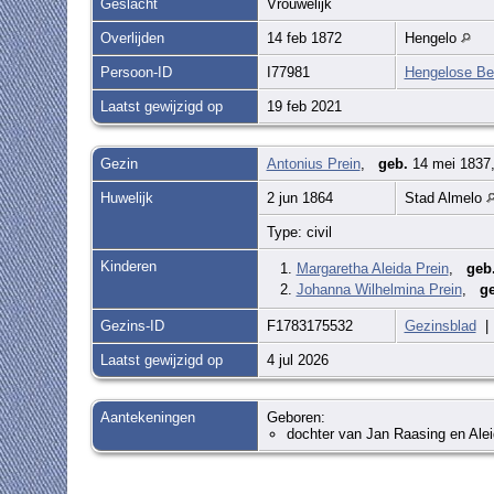
Geslacht
Vrouwelijk
Overlijden
14 feb 1872
Hengelo
Persoon-ID
I77981
Hengelose Be
Laatst gewijzigd op
19 feb 2021
Gezin
Antonius Prein
,
geb.
14 mei 1837,
Huwelijk
2 jun 1864
Stad Almelo
Type: civil
Kinderen
1.
Margaretha Aleida Prein
,
geb
2.
Johanna Wilhelmina Prein
,
ge
Gezins-ID
F1783175532
Gezinsblad
Laatst gewijzigd op
4 jul 2026
Aantekeningen
Geboren:
dochter van Jan Raasing en Ale