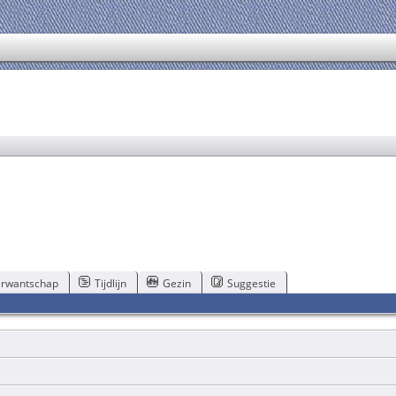
rwantschap
Tijdlijn
Gezin
Suggestie