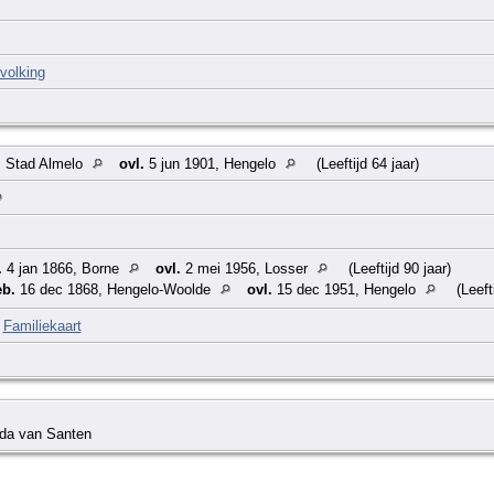
volking
 Stad Almelo
ovl.
5 jun 1901, Hengelo
(Leeftijd 64 jaar)
.
4 jan 1866, Borne
ovl.
2 mei 1956, Losser
(Leeftijd 90 jaar)
b.
16 dec 1868, Hengelo-Woolde
ovl.
15 dec 1951, Hengelo
(Leefti
|
Familiekaart
ida van Santen