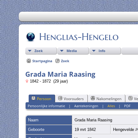
Henglias-Hengelo
Zoek
Media
Info
Startpagina
Zoek
Grada Maria Raasing
1842 - 1872 (29 jaar)
Persoon
Voorouders
Nakomelingen
Ve
Persoonlijke informatie
|
Aantekeningen
|
Alles
|
PDF
Naam
Grada Maria
Raasing
Geboorte
19 mrt 1842
Hengevelde