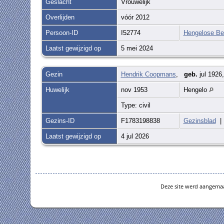
Geslacht
Vrouwelijk
Overlijden
vóór 2012
Persoon-ID
I52774
Hengelose Be
Laatst gewijzigd op
5 mei 2024
Gezin
Hendrik Coopmans
,
geb.
jul 1926
Huwelijk
nov 1953
Hengelo
Type: civil
Gezins-ID
F1783198838
Gezinsblad
Laatst gewijzigd op
4 jul 2026
Deze site werd aangema