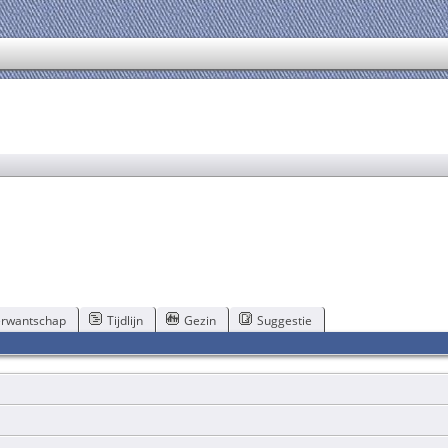
rwantschap
Tijdlijn
Gezin
Suggestie