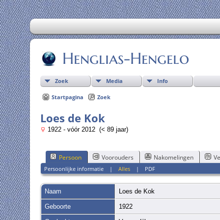
Henglias-Hengelo
Zoek
Media
Info
Startpagina
Zoek
Loes de Kok
1922 - vóór 2012 (< 89 jaar)
Persoon
Voorouders
Nakomelingen
Ve
Persoonlijke informatie
|
Alles
|
PDF
Naam
Loes
de Kok
Geboorte
1922