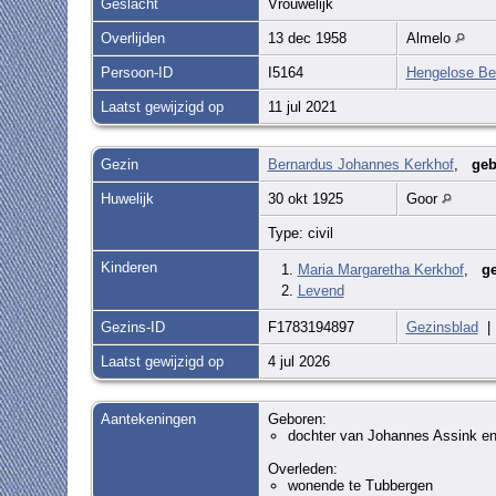
Geslacht
Vrouwelijk
Overlijden
13 dec 1958
Almelo
Persoon-ID
I5164
Hengelose Be
Laatst gewijzigd op
11 jul 2021
Gezin
Bernardus Johannes Kerkhof
,
geb
Huwelijk
30 okt 1925
Goor
Type: civil
Kinderen
1.
Maria Margaretha Kerkhof
,
ge
2.
Levend
Gezins-ID
F1783194897
Gezinsblad
Laatst gewijzigd op
4 jul 2026
Aantekeningen
Geboren:
dochter van Johannes Assink en 
Overleden:
wonende te Tubbergen