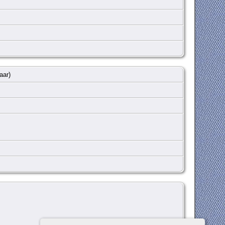
jaar)