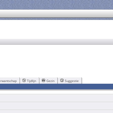
rwantschap
Tijdlijn
Gezin
Suggestie