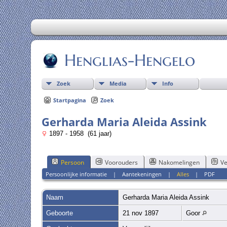
Henglias-Hengelo
Zoek
Media
Info
Startpagina
Zoek
Gerharda Maria Aleida Assink
1897 - 1958 (61 jaar)
Persoon
Voorouders
Nakomelingen
Ve
Persoonlijke informatie
|
Aantekeningen
|
Alles
|
PDF
Naam
Gerharda Maria Aleida
Assink
Geboorte
21 nov 1897
Goor