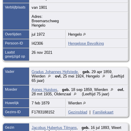
Verblijfplaats
van 1901
Adres:
Breemarschweg
Hengelo
Overlijden
jul 1972
Hengelo
Persoon-ID
I42306
Hengelose Bevolking
Laatst
26 nov 2021
gewijzigd op
Vader
Gradus Johannes Hofstede
,
geb.
29 apr 1859,
Wierden
ovl.
25 mei 1924, Hengelo
(Leeftijd
65 jaar)
Moeder
Agnes Huiskes
,
geb.
18 sep 1859, Wierden
ovl.
28 mrt 1935, Oldenzaal
(Leeftijd 75 jaar)
Huwelijk
7 feb 1879
Wierden
Gezins-ID
F1783188152
Gezinsblad
|
Familiekaart
Gezin
Jacobus Hubertus Tilmans
,
geb.
16 jul 1893, Weert