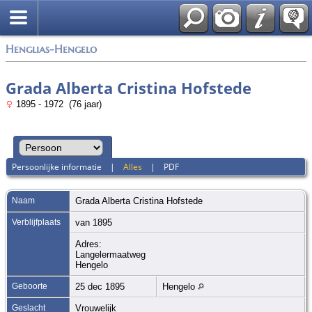
Zoek
Henglias-Hengelo
Grada Alberta Cristina Hofstede
1895 - 1972 (76 jaar)
Persoonlijke informatie
|
Alles
|
PDF
Naam
Grada Alberta Cristina
Hofstede
Verblijfplaats
van 1895
Adres:
Langelermaatweg
Hengelo
Geboorte
25 dec 1895
Hengelo
Geslacht
Vrouwelijk