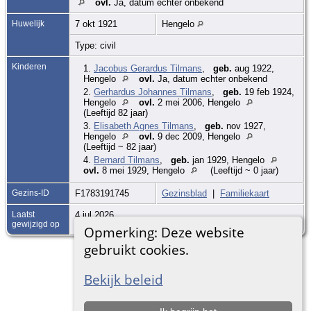
ovl.
Ja, datum echter onbekend
Huwelijk
7 okt 1921
Hengelo
Type: civil
Kinderen
1.
Jacobus Gerardus Tilmans
,
geb.
aug 1922,
Hengelo
ovl.
Ja, datum echter onbekend
2.
Gerhardus Johannes Tilmans
,
geb.
19 feb 1924,
Hengelo
ovl.
2 mei 2006, Hengelo
(Leeftijd 82 jaar)
3.
Elisabeth Agnes Tilmans
,
geb.
nov 1927,
Hengelo
ovl.
9 dec 2009, Hengelo
(Leeftijd ~ 82 jaar)
4.
Bernard Tilmans
,
geb.
jan 1929, Hengelo
ovl.
8 mei 1929, Hengelo
(Leeftijd ~ 0 jaar)
Gezins-ID
F1783191745
Gezinsblad
|
Familiekaart
Laatst
4 jul 2026
gewijzigd op
Opmerking: Deze website
gebruikt cookies.
Ga naar standaard site
Bekijk beleid