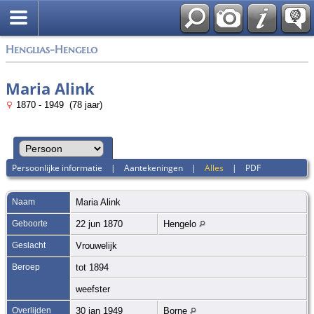
Zoek
Henglias-Hengelo
Maria Alink
1870 - 1949 (78 jaar)
Persoonlijke informatie
|
Aantekeningen
|
Alles
|
PDF
Naam
Maria
Alink
Geboorte
22 jun 1870
Hengelo
Geslacht
Vrouwelijk
Beroep
tot 1894
weefster
Overlijden
30 jan 1949
Borne