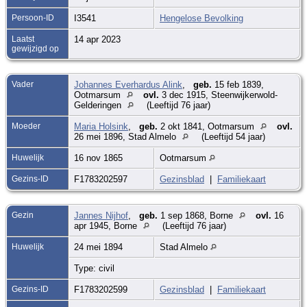
Persoon-ID
I3541
Hengelose Bevolking
Laatst
14 apr 2023
gewijzigd op
Vader
Johannes Everhardus Alink
,
geb.
15 feb 1839,
Ootmarsum
ovl.
3 dec 1915, Steenwijkerwold-
Gelderingen
(Leeftijd 76 jaar)
Moeder
Maria Holsink
,
geb.
2 okt 1841, Ootmarsum
ovl.
26 mei 1896, Stad Almelo
(Leeftijd 54 jaar)
Huwelijk
16 nov 1865
Ootmarsum
Gezins-ID
F1783202597
Gezinsblad
|
Familiekaart
Gezin
Jannes Nijhof
,
geb.
1 sep 1868, Borne
ovl.
16
apr 1945, Borne
(Leeftijd 76 jaar)
Huwelijk
24 mei 1894
Stad Almelo
Type: civil
Gezins-ID
F1783202599
Gezinsblad
|
Familiekaart