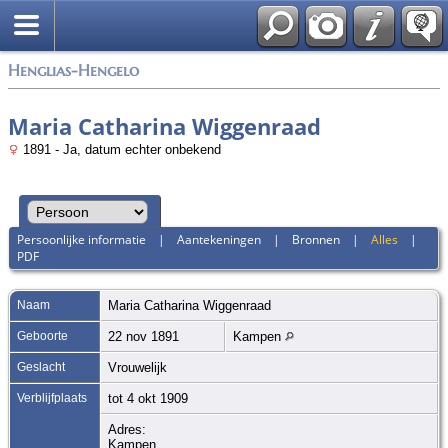
Zoek
Henglias-Hengelo
Maria Catharina Wiggenraad
1891 - Ja, datum echter onbekend
Persoonlijke informatie
|
Aantekeningen
|
Bronnen
|
Alles
|
PDF
Naam
Maria Catharina
Wiggenraad
Geboorte
22 nov 1891
Kampen
Geslacht
Vrouwelijk
Verblijfplaats
tot 4 okt 1909
Adres:
Kampen