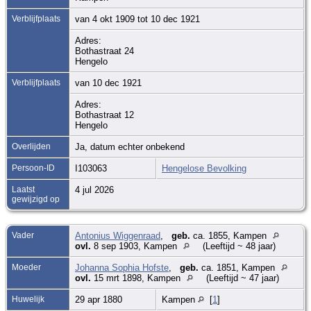
Verblijfplaats
van 4 okt 1909 tot 10 dec 1921
Adres:
Bothastraat 24
Hengelo
Verblijfplaats
van 10 dec 1921
Adres:
Bothastraat 12
Hengelo
Overlijden
Ja, datum echter onbekend
Persoon-ID
I103063
Hengelose Bevolking
Laatst
4 jul 2026
gewijzigd op
Vader
Antonius Wiggenraad
,
geb.
ca. 1855, Kampen
ovl.
8 sep 1903, Kampen
(Leeftijd ~ 48 jaar)
Moeder
Johanna Sophia Hofste
,
geb.
ca. 1851, Kampen
ovl.
15 mrt 1898, Kampen
(Leeftijd ~ 47 jaar)
Huwelijk
29 apr 1880
Kampen
[
1
]