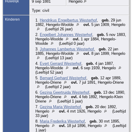
Huwelijk
9 sep 1881
Hengelo
Type: civil
Kinderen
1.
Hendrikus Engelbertus Westerhof
,
geb.
29 jun
1882, Hengelo-Woolde
ovl.
5 jan 1909, Hengelo
(Leeftijd 26 jaar)
2.
Engelbert Johannes Westerhof
,
geb.
5 nov 1883,
Hengelo-Woolde
ovl.
1 apr 1884, Hengelo-
Woolde
(Leeftijd 0 jaar)
3.
Johannes Lambertus Westerhof
,
geb.
22 jan
1885, Hengelo-Woolde
ovl.
8 jan 1899, Hengelo
(Leeftijd 13 jaar)
4.
Evert Gerrard Westerhof
,
geb.
4 jan 1887,
Hengelo-Woolde
ovl.
6 sep 1939, Hengelo
(Leeftijd 52 jaar)
5.
Bernard Gerhard Westerhof
,
geb.
12 apr 1889,
Hengelo-Driene
ovl.
7 jul 1891, Hengelo-Driene
(Leeftijd 2 jaar)
6.
Gezina Geertruida Westerhof
,
geb.
13 dec 1890,
Hengelo-Driene
ovl.
4 feb 1892, Hengelo-Klein
Driene
(Leeftijd 1 jaar)
7.
Gezina Maria Westerhof
,
geb.
20 dec 1892,
Hengelo
ovl.
4 mrt 1926, Hengelo
(Leeftijd
33 jaar)
8.
Maria Frederika Westerhof
,
geb.
30 mrt 1895,
Hengelo
ovl.
18 jul 1896, Hengelo
(Leeftijd
1 jaar)