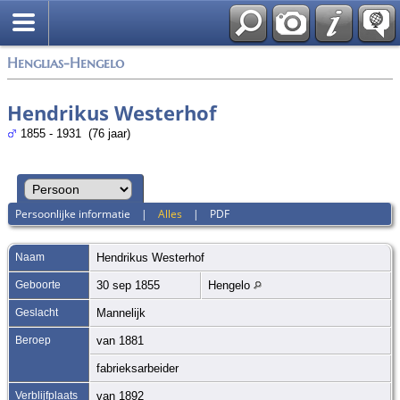
Zoek
Henglias-Hengelo
Hendrikus Westerhof
1855 - 1931 (76 jaar)
Persoonlijke informatie
|
Alles
|
PDF
Naam
Hendrikus
Westerhof
Geboorte
30 sep 1855
Hengelo
Geslacht
Mannelijk
Beroep
van 1881
fabrieksarbeider
Verblijfplaats
van 1892