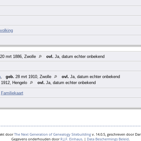
volking
20 mrt 1886, Zwolle
ovl.
Ja, datum echter onbekend
a
,
geb.
28 mrt 1910, Zwolle
ovl.
Ja, datum echter onbekend
 1912, Hengelo
ovl.
Ja, datum echter onbekend
|
Familiekaart
akt door
The Next Generation of Genealogy Sitebuilding
v. 14.0.5, geschreven door Dar
Gegevens onderhouden door
R.J.F. Einhaus
. |
Data Beschermings Beleid
.