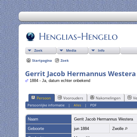
Henglias-Hengelo
Zoek
Media
Info
Startpagina
Zoek
Gerrit Jacob Hermannus Westera
1884 - Ja, datum echter onbekend
Persoon
Voorouders
Nakomelingen
Ve
Persoonlijke informatie
|
Alles
|
PDF
Naam
Gerrit Jacob Hermannus
Westera
Geboorte
jun 1884
Zwolle