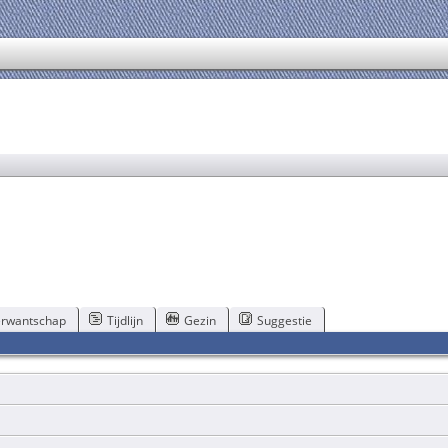
rwantschap
Tijdlijn
Gezin
Suggestie