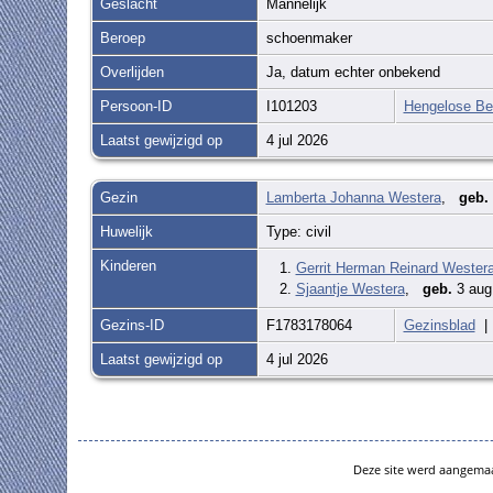
Geslacht
Mannelijk
Beroep
schoenmaker
Overlijden
Ja, datum echter onbekend
Persoon-ID
I101203
Hengelose Be
Laatst gewijzigd op
4 jul 2026
Gezin
Lamberta Johanna Westera
,
geb.
Huwelijk
Type: civil
Kinderen
1.
Gerrit Herman Reinard Wester
2.
Sjaantje Westera
,
geb.
3 aug
Gezins-ID
F1783178064
Gezinsblad
Laatst gewijzigd op
4 jul 2026
Deze site werd aangema