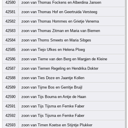
42580
zoon van Thomas Fockens en Alberdina Jansen
42581
zoon van Thomas Hof en Geertruida Versteeg
42582
zoon van Thomas Hommes en Grietje Venema
42583
zoon van Thomas Zitman en Maria van Biemen
42584
zoon van Thoms Smeets en Maria Sibges
42585
zoon van Tiejo Ufkes en Helena Ploeg
42586
zoon van Tieme van den Berg en Margjen de Kleine
42587
zoon van Tiemen Regeling en Hendrika Dokter
42588
zoon van Ties Doze en Jaantje Kollen
42589
zoon van Tijme Bos en Gerritje Bruijl
42590
zoon van Tijs Bouma en Antje de Haan
42591
zoon van Tijs Tijsma en Femke Faber
42592
zoon van Tijs Tijsma en Femke Faber
42593
zoon van Timen Koetse en Stijntje Plukker