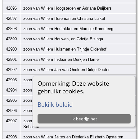
42896
zoon van Willem Hoogsteden en Adriana Duijkers
42897
zoon van Willem Horeman en Christina Luikel
42898
zoon van Willem Houtakker en Marrigje Kamsteeg
42899
zoon van Willem Houwen, en Grietje Elzinga
42900
zoon van Willem Huisman en Trijntje Oldenhof
42901
zoon van Willem Inklaar en Derkjen Hamer
42902
zoon van Willem Jan van Onck en Dirkje Docter
42903
zoon van Willem Jansen en Fenneken ter Keurs
Opmerking: Deze website
gebruikt cookies.
42904
zoon van Willem Jansen en Fenneken ter Keurs
42905
zoon van Willem Jansen en Grada ten Brinke
Bekijk beleid
42906
zoon van Willem Jansma en Djieuwkje de Vries
Ik begrijp het
42907
zoon van Willem Jansma van der Ploeg en Hendrika
Scholten
42908
zoon van Willem Jeltes en Diederika Elizbeth Opstelten