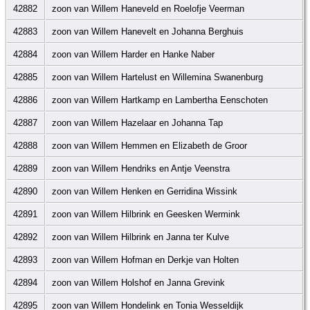
42882
zoon van Willem Haneveld en Roelofje Veerman
42883
zoon van Willem Hanevelt en Johanna Berghuis
42884
zoon van Willem Harder en Hanke Naber
42885
zoon van Willem Hartelust en Willemina Swanenburg
42886
zoon van Willem Hartkamp en Lambertha Eenschoten
42887
zoon van Willem Hazelaar en Johanna Tap
42888
zoon van Willem Hemmen en Elizabeth de Groor
42889
zoon van Willem Hendriks en Antje Veenstra
42890
zoon van Willem Henken en Gerridina Wissink
42891
zoon van Willem Hilbrink en Geesken Wermink
42892
zoon van Willem Hilbrink en Janna ter Kulve
42893
zoon van Willem Hofman en Derkje van Holten
42894
zoon van Willem Holshof en Janna Grevink
42895
zoon van Willem Hondelink en Tonia Wesseldijk