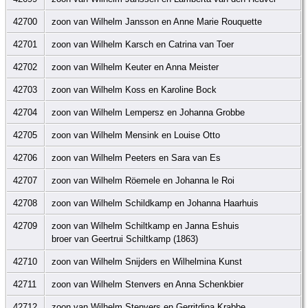
42700
zoon van Wilhelm Jansson en Anne Marie Rouquette
42701
zoon van Wilhelm Karsch en Catrina van Toer
42702
zoon van Wilhelm Keuter en Anna Meister
42703
zoon van Wilhelm Koss en Karoline Bock
42704
zoon van Wilhelm Lempersz en Johanna Grobbe
42705
zoon van Wilhelm Mensink en Louise Otto
42706
zoon van Wilhelm Peeters en Sara van Es
42707
zoon van Wilhelm Röemele en Johanna le Roi
42708
zoon van Wilhelm Schildkamp en Johanna Haarhuis
42709
zoon van Wilhelm Schiltkamp en Janna Eshuis
broer van Geertrui Schiltkamp (1863)
42710
zoon van Wilhelm Snijders en Wilhelmina Kunst
42711
zoon van Wilhelm Stenvers en Anna Schenkbier
42712
zoon van Wilhelm Stenvers en Gerritdina Krabbe