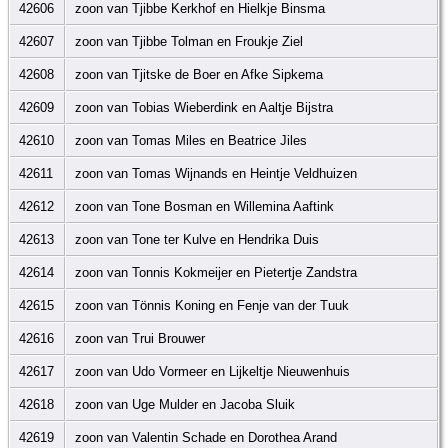
42606
zoon van Tjibbe Kerkhof en Hielkje Binsma
42607
zoon van Tjibbe Tolman en Froukje Ziel
42608
zoon van Tjitske de Boer en Afke Sipkema
42609
zoon van Tobias Wieberdink en Aaltje Bijstra
42610
zoon van Tomas Miles en Beatrice Jiles
42611
zoon van Tomas Wijnands en Heintje Veldhuizen
42612
zoon van Tone Bosman en Willemina Aaftink
42613
zoon van Tone ter Kulve en Hendrika Duis
42614
zoon van Tonnis Kokmeijer en Pietertje Zandstra
42615
zoon van Tönnis Koning en Fenje van der Tuuk
42616
zoon van Trui Brouwer
42617
zoon van Udo Vormeer en Lijkeltje Nieuwenhuis
42618
zoon van Uge Mulder en Jacoba Sluik
42619
zoon van Valentin Schade en Dorothea Arand