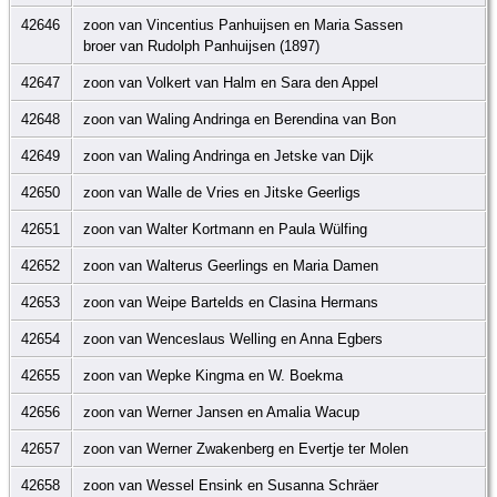
42646
zoon van Vincentius Panhuijsen en Maria Sassen
broer van Rudolph Panhuijsen (1897)
42647
zoon van Volkert van Halm en Sara den Appel
42648
zoon van Waling Andringa en Berendina van Bon
42649
zoon van Waling Andringa en Jetske van Dijk
42650
zoon van Walle de Vries en Jitske Geerligs
42651
zoon van Walter Kortmann en Paula Wülfing
42652
zoon van Walterus Geerlings en Maria Damen
42653
zoon van Weipe Bartelds en Clasina Hermans
42654
zoon van Wenceslaus Welling en Anna Egbers
42655
zoon van Wepke Kingma en W. Boekma
42656
zoon van Werner Jansen en Amalia Wacup
42657
zoon van Werner Zwakenberg en Evertje ter Molen
42658
zoon van Wessel Ensink en Susanna Schräer