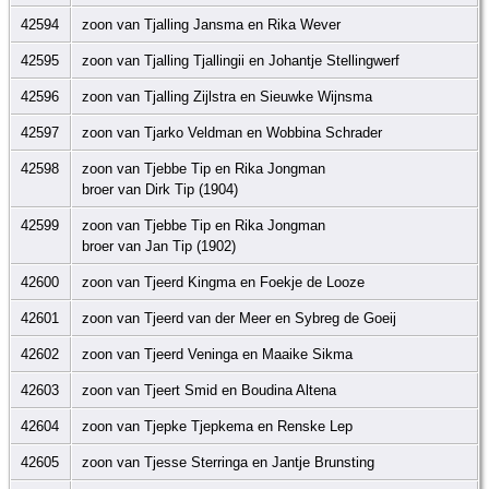
42594
zoon van Tjalling Jansma en Rika Wever
42595
zoon van Tjalling Tjallingii en Johantje Stellingwerf
42596
zoon van Tjalling Zijlstra en Sieuwke Wijnsma
42597
zoon van Tjarko Veldman en Wobbina Schrader
42598
zoon van Tjebbe Tip en Rika Jongman
broer van Dirk Tip (1904)
42599
zoon van Tjebbe Tip en Rika Jongman
broer van Jan Tip (1902)
42600
zoon van Tjeerd Kingma en Foekje de Looze
42601
zoon van Tjeerd van der Meer en Sybreg de Goeij
42602
zoon van Tjeerd Veninga en Maaike Sikma
42603
zoon van Tjeert Smid en Boudina Altena
42604
zoon van Tjepke Tjepkema en Renske Lep
42605
zoon van Tjesse Sterringa en Jantje Brunsting