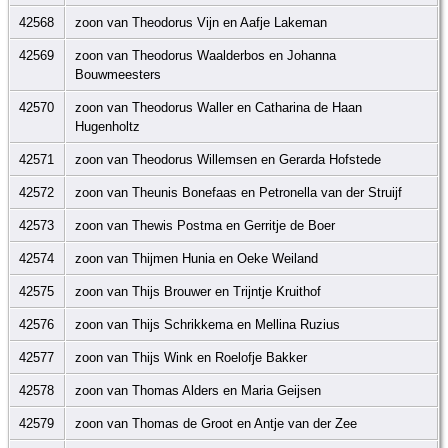
42568
zoon van Theodorus Vijn en Aafje Lakeman
42569
zoon van Theodorus Waalderbos en Johanna
Bouwmeesters
42570
zoon van Theodorus Waller en Catharina de Haan
Hugenholtz
42571
zoon van Theodorus Willemsen en Gerarda Hofstede
42572
zoon van Theunis Bonefaas en Petronella van der Struijf
42573
zoon van Thewis Postma en Gerritje de Boer
42574
zoon van Thijmen Hunia en Oeke Weiland
42575
zoon van Thijs Brouwer en Trijntje Kruithof
42576
zoon van Thijs Schrikkema en Mellina Ruzius
42577
zoon van Thijs Wink en Roelofje Bakker
42578
zoon van Thomas Alders en Maria Geijsen
42579
zoon van Thomas de Groot en Antje van der Zee