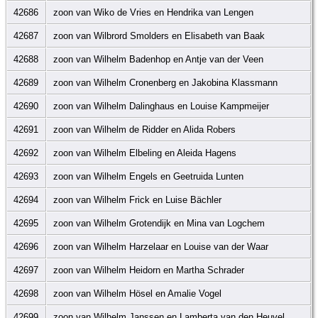
42686
zoon van Wiko de Vries en Hendrika van Lengen
42687
zoon van Wilbrord Smolders en Elisabeth van Baak
42688
zoon van Wilhelm Badenhop en Antje van der Veen
42689
zoon van Wilhelm Cronenberg en Jakobina Klassmann
42690
zoon van Wilhelm Dalinghaus en Louise Kampmeijer
42691
zoon van Wilhelm de Ridder en Alida Robers
42692
zoon van Wilhelm Elbeling en Aleida Hagens
42693
zoon van Wilhelm Engels en Geetruida Lunten
42694
zoon van Wilhelm Frick en Luise Bächler
42695
zoon van Wilhelm Grotendijk en Mina van Logchem
42696
zoon van Wilhelm Harzelaar en Louise van der Waar
42697
zoon van Wilhelm Heidorn en Martha Schrader
42698
zoon van Wilhelm Hösel en Amalie Vogel
42699
zoon van Wilhelm Janssen en Lamberta van den Heuvel