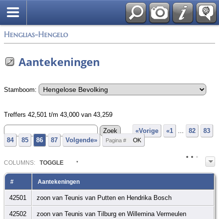
Zoek
Henglias-Hengelo
Aantekeningen
Stamboom:
Treffers 42,501 t/m 43,000 van 43,259
«Vorige
«1
...
82
83
84
85
86
87
Volgende»
COL
UMN
S:
TOGGLE
#
Aantekeningen
42501
zoon van Teunis van Putten en Hendrika Bosch
42502
zoon van Teunis van Tilburg en Willemina Vermeulen