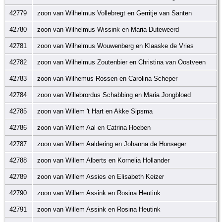
42779
zoon van Wilhelmus Vollebregt en Gerritje van Santen
42780
zoon van Wilhelmus Wissink en Maria Duteweerd
42781
zoon van Wilhelmus Wouwenberg en Klaaske de Vries
42782
zoon van Wilhelmus Zoutenbier en Christina van Oostveen
42783
zoon van Wilhemus Rossen en Carolina Scheper
42784
zoon van Willebrordus Schabbing en Maria Jongbloed
42785
zoon van Willem 't Hart en Akke Sipsma
42786
zoon van Willem Aal en Catrina Hoeben
42787
zoon van Willem Aaldering en Johanna de Honseger
42788
zoon van Willem Alberts en Kornelia Hollander
42789
zoon van Willem Assies en Elisabeth Keizer
42790
zoon van Willem Assink en Rosina Heutink
42791
zoon van Willem Assink en Rosina Heutink