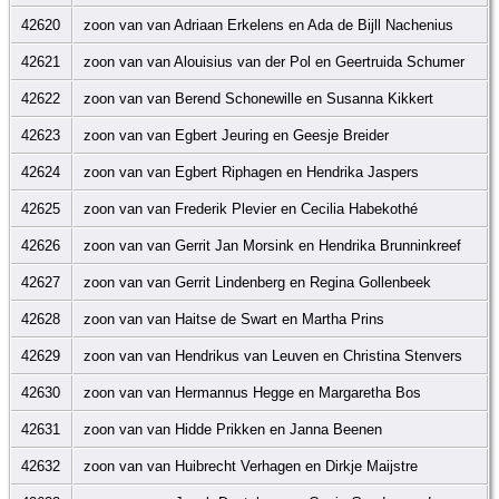
42620
zoon van van Adriaan Erkelens en Ada de Bijll Nachenius
42621
zoon van van Alouisius van der Pol en Geertruida Schumer
42622
zoon van van Berend Schonewille en Susanna Kikkert
42623
zoon van van Egbert Jeuring en Geesje Breider
42624
zoon van van Egbert Riphagen en Hendrika Jaspers
42625
zoon van van Frederik Plevier en Cecilia Habekothé
42626
zoon van van Gerrit Jan Morsink en Hendrika Brunninkreef
42627
zoon van van Gerrit Lindenberg en Regina Gollenbeek
42628
zoon van van Haitse de Swart en Martha Prins
42629
zoon van van Hendrikus van Leuven en Christina Stenvers
42630
zoon van van Hermannus Hegge en Margaretha Bos
42631
zoon van van Hidde Prikken en Janna Beenen
42632
zoon van van Huibrecht Verhagen en Dirkje Maijstre