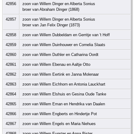
42856
zoon van Willem Dinger en Alberta Sonius
broer van Abraham Dinger (1868)
42857
zoon van Willem Dinger en Alberta Sonius
broer van Jan Felix Dinger (1873)
42858
zoon van Willem Dubbeldam en Gerritje van 't Hoff
42859
zoon van Willem Duinhouwer en Cornelia Slaats
42860
zoon van Willem Duthler en Catharina Oordt
42861
zoon van Willem Ebenau en Aaltje Otto
42862
zoon van Willem Eertink en Janna Molenaar
42863
zoon van Willem Eichhorn en Antonia Lauckhart
42864
zoon van Willem Elshuis en Gesina Oude Tanke
42865
zoon van Willem Eman en Hendrika van Daalen
42866
zoon van Willem Engberts en Hindertje Pot
42867
zoon van Willem Engels en Maria Niehues
42868
zoon van Willem Eugster en Anna Bister