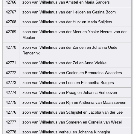
42766
zoon van Wilhelmus van Amstel en Maria Sanders
42767
zoon van Wilhelmus van der Heijden en Gesina Boom
42768
zoon van Wilhelmus van der Hurk en Maria Snijders
42769
zoon van Wilhelmus van der Meer en Ynske Heeres van der
Meulen
42770
zoon van Wilhelmus van der Zanden en Johanna Oude
Rengerink
42771
zoon van Wilhelmus van der Zel en Anna Vlekke
42772
zoon van Wilhelmus van Gaalen en Bernardina Waanders
42773
zoon van Wilhelmus van Loon en Elisabetha Burgers
42774
zoon van Wilhelmus van Praag en Johanna Verhoeven
42775
zoon van Wilhelmus van Rijn en Anthonia van Maarsseveen
42776
zoon van Wilhelmus van Schijndel en Jacoba van der Lee
42777
zoon van Wilhelmus van Someren en Cornelia van Wezel
42778
zoon van Wilhelmus Verheul en Johanna Kinnegim