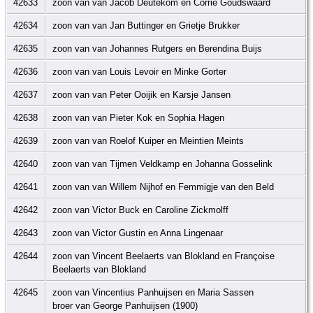
42633
zoon van van Jacob Deutekom en Corrie Goudswaard
42634
zoon van van Jan Buttinger en Grietje Brukker
42635
zoon van van Johannes Rutgers en Berendina Buijs
42636
zoon van van Louis Levoir en Minke Gorter
42637
zoon van van Peter Ooijik en Karsje Jansen
42638
zoon van van Pieter Kok en Sophia Hagen
42639
zoon van van Roelof Kuiper en Meintien Meints
42640
zoon van van Tijmen Veldkamp en Johanna Gosselink
42641
zoon van van Willem Nijhof en Femmigje van den Beld
42642
zoon van Victor Buck en Caroline Zickmolff
42643
zoon van Victor Gustin en Anna Lingenaar
42644
zoon van Vincent Beelaerts van Blokland en Françoise
Beelaerts van Blokland
42645
zoon van Vincentius Panhuijsen en Maria Sassen
broer van George Panhuijsen (1900)