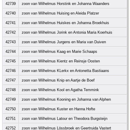
42739
zoon van Wilhelmus Horstink en Johanna Waanders
42740
zoon van Wilhelmus Huising en Aleida Platzer
42741
zoon van Wilhelmus Huiskes en Johanna Broekhuis
42742
zoon van Wilhelmus Jorink en Antonia Maria Koerhuis
42743
zoon van Wilhelmus Jurgens en Maria van Duiven
42744
zoon van Wilhelmus Kaag en Marie Schaaps
42745
zoon van Wilhelmus Kientz en Reinsje Oosten
42746
zoon van Wilhelmus KLerkx en Antonetta Bastiaans
42747
zoon van Wilhelmus Knip en Aartje de Boef
42748
zoon van Wilhelmus Kool en Agatha Temmink
42749
zoon van Wilhelmus Kooning en Johanna van Alphen
42750
zoon van Wilhelmus Kuster en Hanna Hofte
42751
zoon van Wilhelmus Latour en Theodora Burgsteijn
42752
zoon van Wilhelmus Lössbroek en Geertruida Vastert