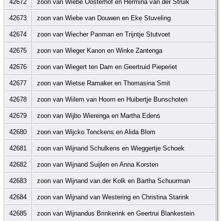
42672
zoon van Wiebe Oosterhof en Hermina van der Struik
42673
zoon van Wiebe van Douwen en Eke Stuveling
42674
zoon van Wiecher Panman en Trijntje Stutvoet
42675
zoon van Wieger Kanon en Winke Zantenga
42676
zoon van Wiegert ten Dam en Geertruid Pieperiet
42677
zoon van Wietse Ramaker en Thomasina Smit
42678
zoon van Wiilem van Hoorn en Huibertje Bunschoten
42679
zoon van Wijbo Wierenga en Martha Edens
42680
zoon van Wijcko Tonckens en Alida Blom
42681
zoon van Wijnand Schulkens en Wieggertje Schoek
42682
zoon van Wijnand Suijlen en Anna Korsten
42683
zoon van Wijnand van der Kolk en Bartha Schuurman
42684
zoon van Wijnand van Westering en Christina Starink
42685
zoon van Wijnandus Brinkerink en Geertrui Blankestein