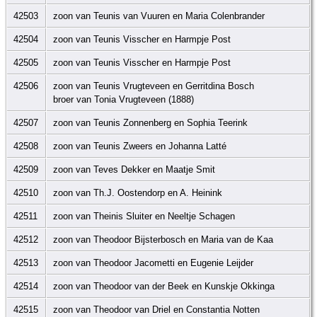
42503
zoon van Teunis van Vuuren en Maria Colenbrander
42504
zoon van Teunis Visscher en Harmpje Post
42505
zoon van Teunis Visscher en Harmpje Post
42506
zoon van Teunis Vrugteveen en Gerritdina Bosch
broer van Tonia Vrugteveen (1888)
42507
zoon van Teunis Zonnenberg en Sophia Teerink
42508
zoon van Teunis Zweers en Johanna Latté
42509
zoon van Teves Dekker en Maatje Smit
42510
zoon van Th.J. Oostendorp en A. Heinink
42511
zoon van Theinis Sluiter en Neeltje Schagen
42512
zoon van Theodoor Bijsterbosch en Maria van de Kaa
42513
zoon van Theodoor Jacometti en Eugenie Leijder
42514
zoon van Theodoor van der Beek en Kunskje Okkinga
42515
zoon van Theodoor van Driel en Constantia Notten